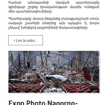
համար անսպասելի սկսված պատերազմը
գլխիվայր շրջեց իրականության մասին ունեցած
մեր պատկերացումները։
Պատերազմը մտավ մեզանից յուրաքանչյուրի տուն,
սակայն շատերի տներից այն այդպես էլ դուրս
չեկավ՝ խեղելով ապրողների ճակատագրերը։
Lire la suite...
Expo Photo Nagorno-