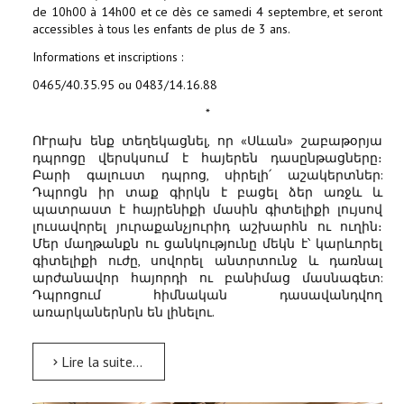
de 10h00 à 14h00 et ce dès ce samedi 4 septembre, et seront
accessibles à tous les enfants de plus de 3 ans.
Informations et inscriptions :
0465/40.35.95 ou 0483/14.16.88
*
ՈՒրախ ենք տեղեկացնել, որ «Սևան» շաբաթօրյա
դպրոցը վերսկսում է հայերեն դասընթացները։
Բարի գալուստ դպրոց, սիրելի՛ աշակերտներ:
Դպրոցն իր տաք գիրկն է բացել ձեր առջև և
պատրաստ է հայրենիքի մասին գիտելիքի լույսով
լուսավորել յուրաքանչյուրիդ աշխարհն ու ուղին։
Մեր մաղթանքն ու ցանկությունը մեկն է՝ կարևորել
գիտելիքի ուժը, սովորել անտրտունջ և դառնալ
արժանավոր հայորդի ու բանիմաց մասնագետ:
Դպրոցում հիմնական դասավանդվող
առարկաներնրն են լինելու.
Lire la suite...