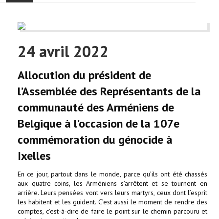
ACCUEIL
ACTUALITÉ
24 avril 2022
COMMUNAUTÉ
Allocution du président de
EVÉNEMENTS
l’Assemblée des Représentants de la
communauté des Arméniens de
🔔 ELECTIONS 2026 🗳️
Belgique à l’occasion de la 107e
commémoration du génocide à
EGLISE
Ixelles
LE CENTRE
En ce jour, partout dans le monde, parce qu’ils ont été chassés
aux quatre coins, les Arméniens s’arrêtent et se tournent en
CONTACT
arrière. Leurs pensées vont vers leurs martyrs, ceux dont l’esprit
les habitent et les guident. C’est aussi le moment de rendre des
comptes, c’est-à-dire de faire le point sur le chemin parcouru et