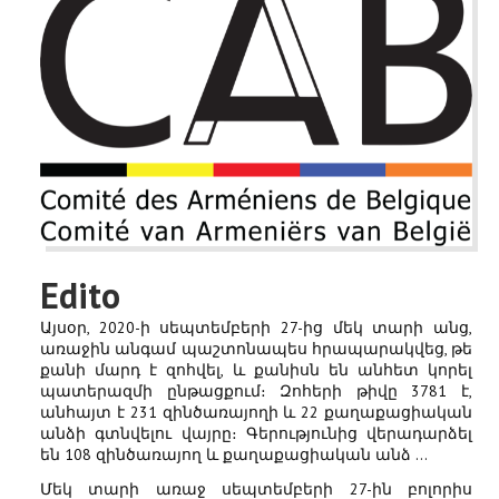
Edito
Այսօր, 2020-ի սեպտեմբերի 27-ից մեկ տարի անց,
առաջին անգամ պաշտոնապես հրապարակվեց, թե
քանի մարդ է զոհվել, և քանիսն են անհետ կորել
պատերազմի ընթացքում։ Զոհերի թիվը 3781 է,
անհայտ է 231 զինծառայողի և 22 քաղաքացիական
անձի գտնվելու վայրը։ Գերությունից վերադարձել
են 108 զինծառայող և քաղաքացիական անձ ...
Մեկ տարի առաջ սեպտեմբերի 27-ին բոլորիս