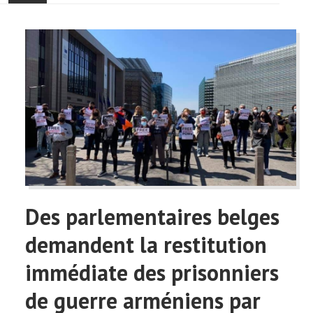
ACCUEIL
ACTUALITÉ
COMMUNAUTÉ
EVÉNEMENTS
🔔 ELECTIONS 2026 🗳️
EGLISE
Des parlementaires belges
LE CENTRE
demandent la restitution
immédiate des prisonniers
CONTACT
de guerre arméniens par