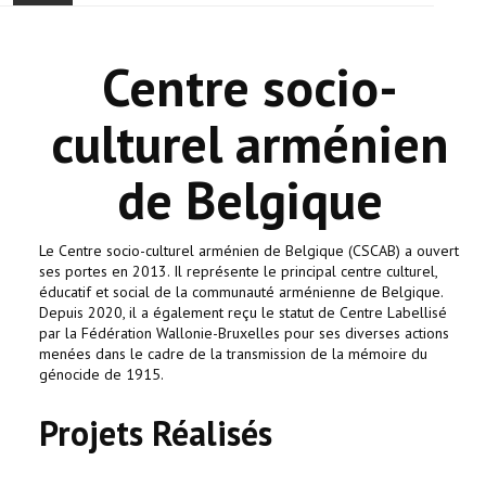
ACCUEIL
Centre socio-
ACTUALITÉ
culturel arménien
COMMUNAUTÉ
de Belgique
EVÉNEMENTS
🔔 ELECTIONS 2026 🗳️
Le Centre socio-culturel arménien de Belgique (CSCAB) a ouvert
ses portes en 2013. Il représente le principal centre culturel,
éducatif et social de la communauté arménienne de Belgique.
EGLISE
Depuis 2020, il a également reçu le statut de Centre Labellisé
par la Fédération Wallonie-Bruxelles pour ses diverses actions
menées dans le cadre de la transmission de la mémoire du
LE CENTRE
génocide de 1915.
CONTACT
Projets Réalisés