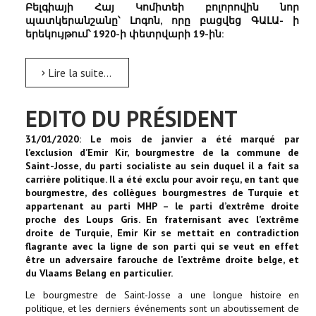
Բելգիայի Հայ Կոմիտեի բոլորովին նոր
պատկերանշանը՝ Լոգոն, որը բացվեց ԳԱԼԱ- ի
երեկույթում՝ 1920-ի փետրվարի 19-ին:
Lire la suite...
EDITO DU PRÉSIDENT
31/01/2020: Le mois de janvier a été marqué par
l’exclusion d’Emir Kir, bourgmestre de la commune de
Saint-Josse, du parti socialiste au sein duquel il a fait sa
carrière politique. Il a été exclu pour avoir reçu, en tant que
bourgmestre, des collègues bourgmestres de Turquie et
appartenant au parti MHP – le parti d’extrême droite
proche des Loups Gris. En fraternisant avec l’extrême
droite de Turquie, Emir Kir se mettait en contradiction
flagrante avec la ligne de son parti qui se veut en effet
être un adversaire farouche de l’extrême droite belge, et
du Vlaams Belang en particulier.
Le bourgmestre de Saint-Josse a une longue histoire en
politique, et les derniers événements sont un aboutissement de