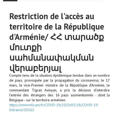
ACCUEIL
Restriction de l'accès au
ACTUALITÉ
territoire de la République
COMMUNAUTÉ
d'Arménie/ ՀՀ տարածք
մուտքի
EVÉNEMENTS
սահմանափակման
🔔 ELECTIONS 2026 🗳️
վերաբերյալ
EGLISE
Compte tenu de la situation épidémique tendue dans un nombre
de pays, provoquée par la propagation du coronavirus, le 17
mars, le vice-Premier ministre de la République d’Arménie, le
LE CENTRE
commandant Tigran Avinyan, a pris la décision d'interdire
l'entrée des étrangers des 16 pays susmentionnés - dont la
CONTACT
Belgique - sur le territoire arménien.
https://www.mfa.am/fr/COVID-19/2020/03/18/COVID-19-
Entrance/10162