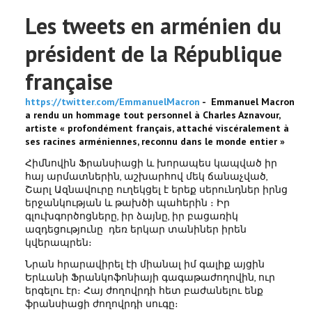
Les tweets en arménien du
président de la République
française
https://twitter.com/EmmanuelMacron
- Emmanuel Macron
a rendu un hommage tout personnel à Charles Aznavour,
artiste « profondément français, attaché viscéralement à
ses racines arméniennes, reconnu dans le monde entier »
Հիմնովին Ֆրանսիացի և խորապես կապված իր
հայ արմատներին, աշխարհով մեկ ճանաչված,
Շարլ Ազնավուրը ուղեկցել է երեք սերունդներ իրնց
երջանկության և թախծի պահերին ։ Իր
գլուխգործոցները, իր ձայնը, իր բացառիկ
ազդեցությունը դեռ երկար տանիներ իրեն
կվերապրեն։
Նրան հրարավիրել էի միանալ իմ գալիք այցին
Երևանի Ֆրանկոֆոնիայի գագաթաժողովին, ուր
երգելու էր։ Հայ ժողովրդի հետ բաժանելու ենք
ֆրանսիացի ժողովրդի սուգը։