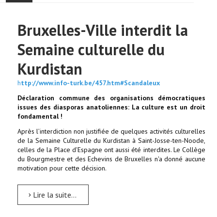
ACCUEIL
Bruxelles-Ville interdit la
ACTUALITÉ
Semaine culturelle du
COMMUNAUTÉ
Kurdistan
h
ttp://www.info-turk.be/457.htm#Scandaleux
EVÉNEMENTS
Déclaration commune des organisations démocratiques
issues des diasporas anatoliennes:
La culture est un droit
🔔 ELECTIONS 2026 🗳️
fondamental !
Après l’interdiction non justifiée de quelques activités culturelles
EGLISE
de la Semaine Culturelle du Kurdistan à Saint-Josse-ten-Noode,
celles de la Place d'Espagne ont aussi été interdites. Le Collège
du Bourgmestre et des Echevins de Bruxelles n'a donné aucune
LE CENTRE
motivation pour cette décision.
CONTACT
Lire la suite...