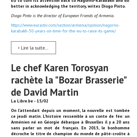
EU to turn its attention back to Nagorno-Karabakh and do
better in acknowledging the territory, writes Diogo Pinto.
Diogo Pinto is the director of European Friends of Armenia.
https://www.euractiv.com/section/armenia/opinion/nagorno-
karabakh-30-years-on-time-for-the-eu-to-raise-its-game/
Lire la suite...
Le chef Karen Torosyan
rachète la "Bozar Brasserie"
de David Martin
La Libre.be - 15/02
On l’attendait depuis un moment, la nouvelle est tombée
ce jeudi matin. L’histoire ressemble à un conte de fée: un
Arménien né en Géorgie débarque à Bruxelles il y a 20 ans
sans parler un mot de français. En 2015, le bonhomme
décroche le titre de champion du monde de pâté-croûte à