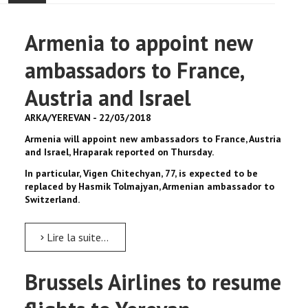
ACCUEIL
Armenia to appoint new
ACTUALITÉ
ambassadors to France,
COMMUNAUTÉ
Austria and Israel
ARKA/YEREVAN - 22/03/2018
EVÉNEMENTS
Armenia will appoint new ambassadors to France, Austria
and Israel, Hraparak reported on Thursday.
🔔 ELECTIONS 2026 🗳️
In particular, Vigen Chitechyan, 77, is expected to be
replaced by Hasmik Tolmajyan, Armenian ambassador to
EGLISE
Switzerland.
LE CENTRE
Lire la suite...
CONTACT
Brussels Airlines to resume