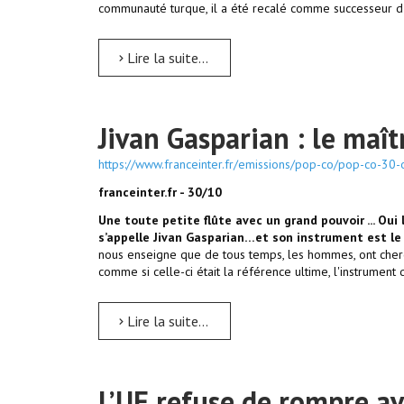
communauté turque, il a été recalé comme successeur d'
Lire la suite...
Jivan Gasparian : le maî
https://www.franceinter.fr/emissions/pop-co/pop-co-30
franceinter.fr - 30/10
Une toute petite flûte avec un grand pouvoir ... Ou
s’appelle Jivan Gasparian…et son instrument est l
nous enseigne que de tous temps, les hommes, ont cher
comme si celle-ci était la référence ultime, l'instrument 
Lire la suite...
L’UE refuse de rompre av