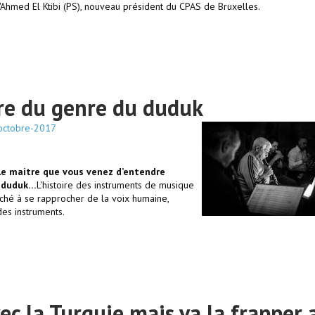
Ahmed El Ktibi (PS), nouveau président du CPAS de Bruxelles.
tre du genre du duduk
-octobre-2017
i le maitre que vous venez d’entendre
e duduk…
L'histoire des instruments de musique
ché à se rapprocher de la voix humaine,
des instruments.
ec la Turquie mais va la frapper 