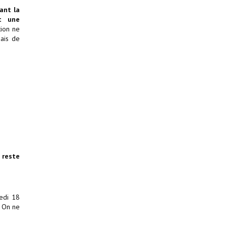
ant la
nt une
ion ne
dais de
 reste
redi 18
. On ne