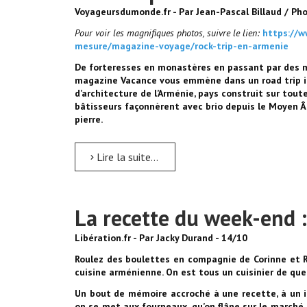
Voyageursdumonde.fr - Par Jean-Pascal Billaud / P
Pour voir les magnifiques photos, suivre le lien:
https://w
mesure/magazine-voyage/rock-trip-en-armenie
De forteresses en monastères en passant par des m
magazine Vacance vous emmène dans un road trip in
d’architecture de l’Arménie, pays construit sur tou
bâtisseurs façonnèrent avec brio depuis le Moyen Âge
pierre.
Lire la suite...
La recette du week-end
Libération.fr - Par Jacky Durand - 14/10
Roulez des boulettes en compagnie de Corinne et R
cuisine arménienne. On est tous un cuisinier de que
U
n bout de mémoire accroché à une recette, à un 
on se met aux fourneaux, qu’on flâne sur le march