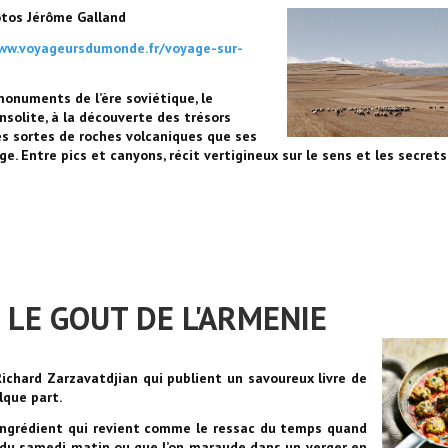
hotos Jérôme Galland
ww.voyageursdumonde.fr/voyage-sur-
onuments de l’ère soviétique, le
solite, à la découverte des trésors
tes sortes de roches volcaniques que ses
. Entre pics et canyons, récit vertigineux sur le sens et les secrets
 : LE GOUT DE L'ARMENIE
ichard Zarzavatdjian qui publient un savoureux livre de
lque part.
ingrédient qui revient comme le ressac du temps quand
é du samedi matin ou que l’on maraude dans un verger en