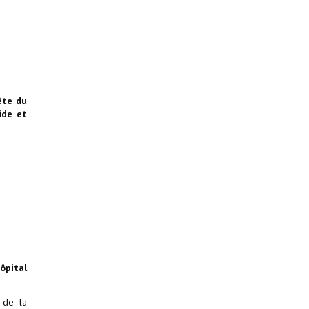
ête du
ide et
ôpital
 de la