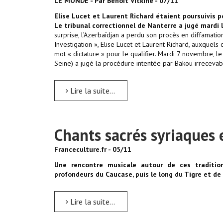
LE MONDE - Par Benoît Vitkine - 07/11
Elise Lucet et Laurent Richard étaient poursuivis pou
Le tribunal correctionnel de Nanterre a jugé mardi 
surprise, l’Azerbaïdjan a perdu son procès en diffamatio
Investigation », Elise Lucet et Laurent Richard, auxquels c
mot « dictature » pour le qualifier. Mardi 7 novembre, l
Seine) a jugé la procédure intentée par Bakou irrecevab
Lire la suite...
Chants sacrés syriaques 
Franceculture.fr - 05/11
Une rencontre musicale autour de ces tradition
profondeurs du Caucase, puis le long du Tigre et de 
Lire la suite...