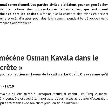
unal correctionnel. Les parties civiles plaidaient pour un procès dev
able de retenir des circonstances atténuantes, qui autorise
hé : ce sera les assises.
A moins que la chambre des mises en accusat
uième procès d’assises pour des faits commis pendant le génocide rwan
rsonnes ont été tuées.
u mécène Osman Kavala dans le
crète »
our son action en faveur de la culture. Le Quai d’Orsay assure qu’il
e) - 19/10
la a-t-il été arrêté à l’aéroport Atatürk d’Istanbul, en Turquie, merc
é. « L’enquête est secrète, impossible d’avoir accès au dossier d’accusation
 pu s’entretenir avec son client jeudi en fin de matinée.