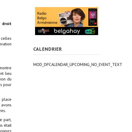
 droit
 celles
ivation
CALENDRIER
MOD_DPCALENDAR_UPCOMING_NO_EVENT_TEXT
 montre
nt lieu
gion du
ns pour
a place
s avons
ées.
e part,
s était
usieurs