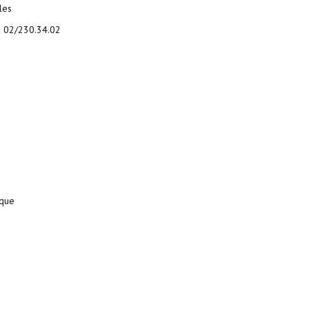
les
 02/230.34.02
ique