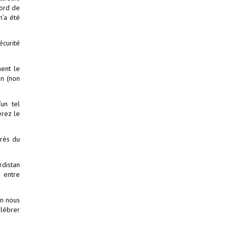
cord de
n’a été
curité
ment le
on (non
un tel
erez le
près du
rdistan
n entre
on nous
élébrer