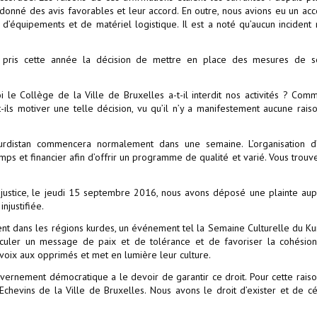
donné des avis favorables et leur accord. En outre, nous avions eu un ac
’équipements et de matériel logistique. Il est a noté qu’aucun incident 
s pris cette année la décision de mettre en place des mesures de sé
i le Collège de la Ville de Bruxelles a-t-il interdit nos activités ? Com
ils motiver une telle décision, vu qu’il n’y a manifestement aucune rais
urdistan commencera normalement dans une semaine. L’organisation d’
 et financier afin d’offrir un programme de qualité et varié. Vous trouv
injustice, le jeudi 15 septembre 2016, nous avons déposé une plainte au
njustifiée.
t dans les régions kurdes, un événement tel la Semaine Culturelle du Ku
éhiculer un message de paix et de tolérance et de favoriser la cohésio
voix aux opprimés et met en lumière leur culture.
uvernement démocratique a le devoir de garantir ce droit. Pour cette rais
chevins de la Ville de Bruxelles. Nous avons le droit d’exister et de c