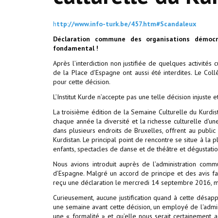
h
ttp://www.info-turk.be/457.htm#Scandaleux
Déclaration commune des organisations démocr
fondamental !
Après l’interdiction non justifiée de quelques activités
de la Place d'Espagne ont aussi été interdites. Le Co
pour cette décision.
L’Institut Kurde n’accepte pas une telle décision injuste 
La troisième édition de la Semaine Culturelle du Kurdi
chaque année la diversité et la richesse culturelle d'un
dans plusieurs endroits de Bruxelles, offrent au public 
Kurdistan. Le principal point de rencontre se situe à la
enfants, spectacles de danse et de théâtre et dégustati
Nous avions introduit auprès de l’administration com
d’Espagne. Malgré un accord de principe et des avis f
reçu une déclaration le mercredi 14 septembre 2016, me
Curieusement, aucune justification quand à cette désappro
une semaine avant cette décision, un employé de l'admini
une « formalité » et qu’elle nous serait certainement a