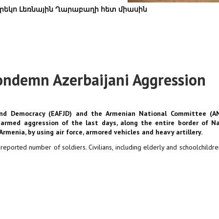
րեկո Լեռնային Ղարաբաղի հետ միասին
ndemn Azerbaijani Aggression
and Democracy (EAFJD) and the Armenian National Committee (A
 armed aggression of the last days, along the entire border of N
rmenia, by using air force, armored vehicles and heavy artillery.
nreported number of soldiers. Civilians, including elderly and schoolchildr