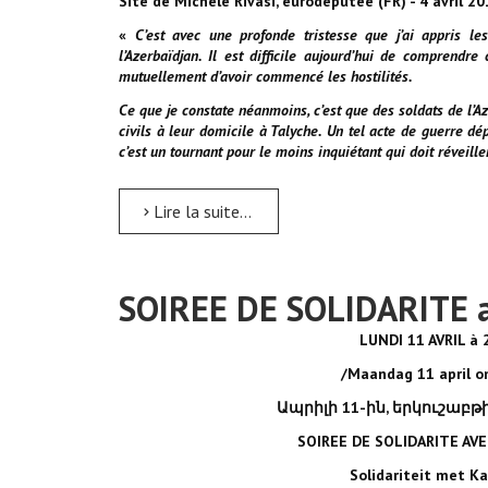
Site de Michèle Rivasi, eurodéputée (FR) - 4 avril 2
«
C’est avec une profonde tristesse que j’ai appris 
l’Azerbaïdjan. Il est difficile aujourd’hui de comprendre
mutuellement d’avoir commencé les hostilités.
Ce que je constate néanmoins, c’est que des soldats de l’
civils à leur domicile à Talyche. Un tel acte de guerre d
c’est un tournant pour le moins inquiétant qui doit réveil
Lire la suite...
SOIREE DE SOLIDARITE a
LUNDI 11 AVRIL à
/Maandag 11 april o
Ապրիլի 11-ին, երկուշաբթի
SOIREE DE SOLIDARITE AV
Solidariteit met K