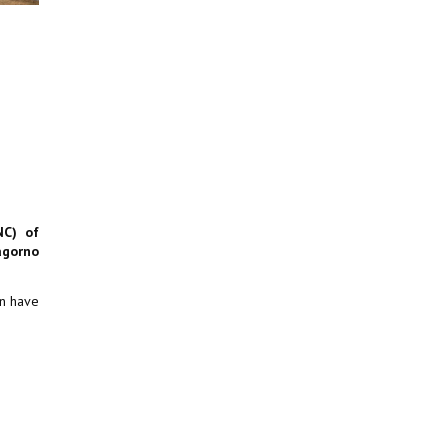
NC) of
agorno
en have