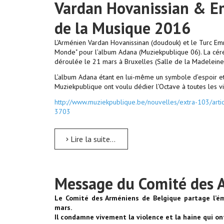
Vardan Hovanissian & E
de la Musique 2016
L'Arménien Vardan Hovanissinan (doudouk) et le Turc Emr
Monde"
pour l’album Adana (Muziekpublique 06). La cé
déroulée le 21 mars à Bruxelles (Salle de la Madeleine
L’album Adana étant en lui-même un symbole d’espoir et d
Muziekpublique ont voulu dédier l’Octave à toutes les v
http://www.muziekpublique.be/nouvelles/extra-103/artic
3703
Lire la suite...
Message du Comité des 
Le Comité des Arméniens de Belgique partage l’ém
mars.
Il condamne vivement la violence et la haine qui o