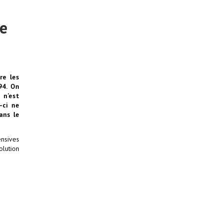
ie
re les
94. On
 n’est
-ci ne
ans le
nsives
olution