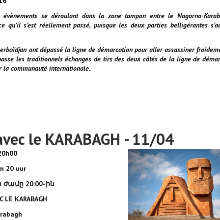
016
les évènements se déroulant dans la zone tampon entre le Nagorno-Kara
 ce qu’il s’est réellement passé, puisque les deux parties belligérantes s’a
Azerbaïdjan ont dépassé la ligne de démarcation pour aller assassiner froidem
épasse les traditionnels échanges de tirs des deux côtés de la ligne de démar
ler la communauté internationale.
vec le KARABAGH - 11/04
 20h00
m 20 uur
 ժամը 20:00-ին
EC LE KARABAGH
arabagh