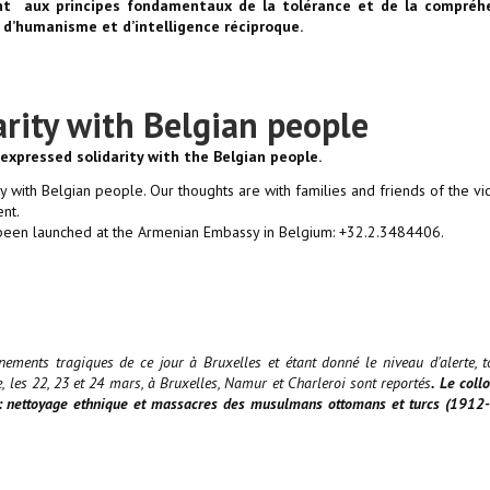
nent aux principes fondamentaux de la tolérance et de la compréh
 d’humanisme et d’intelligence réciproque.
rity with Belgian people
expressed solidarity with the Belgian people.
y with Belgian people. Our thoughts are with families and friends of the vic
ent.
as been launched at the Armenian Embassy in Belgium: +32.2.3484406.
nements tragiques de ce jour à Bruxelles et étant donné le niveau d'alerte, t
 les 22, 23 et 24 mars, à Bruxelles, Namur et Charleroi sont reportés
. Le coll
s : nettoyage ethnique et massacres des musulmans ottomans et turcs (1912