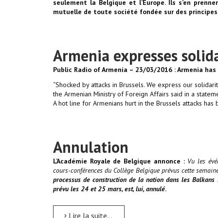
seulement la Belgique et l’Europe. Ils s’en pren
mutuelle de toute société fondée sur des principes
Armenia expresses solida
Public Radio of Armenia – 23/03/2016 : Armenia has 
“Shocked by attacks in Brussels. We express our solidarit
the Armenian Ministry of Foreign Affairs said in a statem
A hot line for Armenians hurt in the Brussels attacks h
Annulation
L’Académie Royale de Belgique annonce :
Vu les évé
cours-conférences du Collège Belgique prévus cette semaine,
processus de construction de la nation dans les Balkan
prévu les 24 et 25 mars, est, lui, annulé
.
Lire la suite...