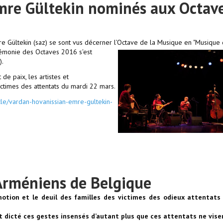
mre Gültekin nominés aux Octav
e Gültekin (saz) se sont vus décerner l’Octave de la Musique en "Musique
rémonie des Octaves 2016 s'est
).
e paix, les artistes et
ictimes des attentats du mardi 22 mars.
le/vardan-hovanissian-emre-gultekin-
Arméniens de Belgique
otion et le deuil des familles des victimes des odieux attentats
nt dicté ces gestes insensés d’autant plus que ces attentats ne vise