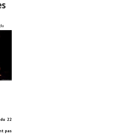
es
 du
 du 22
nt pas