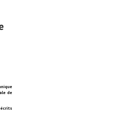
e
hnique
ale de
écrits