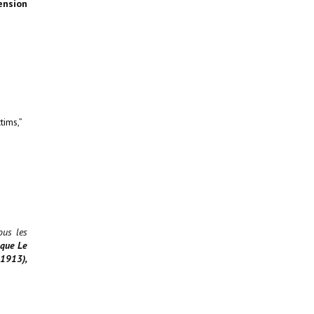
ension
tims,”
ous les
oque Le
-1913),