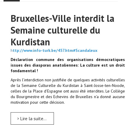
ACCUEIL
Bruxelles-Ville interdit la
ACTUALITÉ
Semaine culturelle du
COMMUNAUTÉ
Kurdistan
h
ttp://www.info-turk.be/457.htm#Scandaleux
EVÉNEMENTS
Déclaration commune des organisations démocratiques
issues des diasporas anatoliennes:
La culture est un droit
🔔 ELECTIONS 2026 🗳️
fondamental !
Après l’interdiction non justifiée de quelques activités culturelles
EGLISE
de la Semaine Culturelle du Kurdistan à Saint-Josse-ten-Noode,
celles de la Place d'Espagne ont aussi été interdites. Le Collège
du Bourgmestre et des Echevins de Bruxelles n'a donné aucune
LE CENTRE
motivation pour cette décision.
CONTACT
Lire la suite...