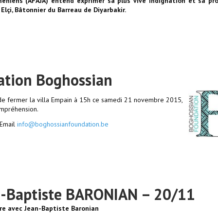
rméniens (AFAJA) entend exprimer sa plus vive indignation et sa pr
Elçi, Bâtonnier du Barreau de Diyarbakir.
tion Boghossian
n de fermer la villa Empain à 15h ce samedi 21 novembre 2015,
ompréhension.
 Email
info@boghossianfoundation.be
an-Baptiste BARONIAN – 20/11
re avec Jean-Baptiste Baronian