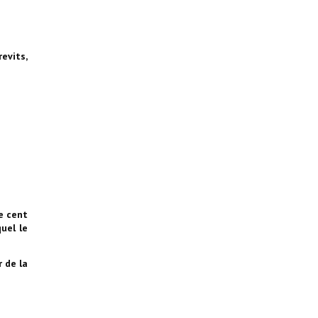
evits,
e cent
uel le
r de la