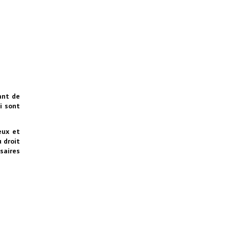
ant de
i sont
eux et
 droit
saires