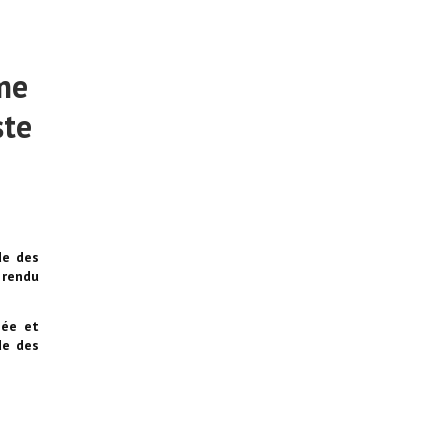
me
ste
de des
 rendu
née et
de des