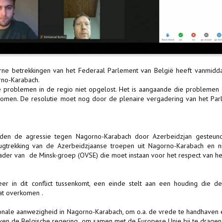
ne betrekkingen van het Federaal Parlement van België heeft vanmidd
rno-Karabach.
e problemen in de regio niet opgelost. Het is aangaande die problemen
nomen. De resolutie moet nog door de plenaire vergadering van het Par
leden de agressie tegen Nagorno-Karabach door Azerbeidzjan gesteun
erugtrekking van de Azerbeidzjaanse troepen uit Nagorno-Karabach en 
kader van de Minsk-groep (OVSE) die moet instaan voor het respect van he
er in dit conflict tussenkomt, een einde stelt aan een houding die de
aat overkomen .
nale aanwezigheid in Nagorno-Karabach, om o.a. de vrede te handhaven 
eken de Belgische regering om samen met de Europese Unie bij te dragen