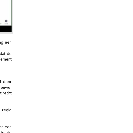
ag een
 dat de
lement
d door
nieuwe
t recht
 regio
en een
 tot de