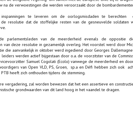
ouw na de verwoestingen die werden veroorzaakt door de bombardemente
 inspanningen te leveren om de oorlogsmisdaden te berechten
t de resolutie dat de stoffelijke resten van de gesneuvelde soldaten 
ève.
de parlementsleden van de meerderheid evenals de oppositie d
n van deze resolutie in gezamenlijk overleg. Het voorstel werd door Mi
e die aanvankelijk in oktober werd ingediend door Georges Dallemagne 
eiders werden actief bijgestaan door o.a. de voorzitster van de Commis
 vicevoorzitter Samuel Cogolati (Ecolo) vanwege de meerderheid en doo
oordigers van Open VLD, PS, Groen, sp.a en Défi hebben zich ook acht
 PTB heeft zich onthouden tijdens de stemming.
ire vergadering, zal worden bewezen dat het een assertieve en constructi
anistische grondwaarden van dit land hoog in het vaandel te dragen.