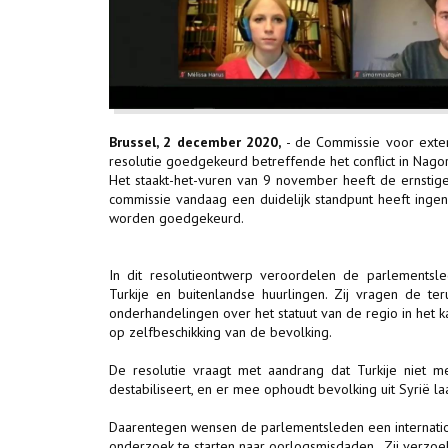
Brussel, 2 december 2020,
- de Commissie voor exter
resolutie goedgekeurd betreffende het conflict in Nago
Het staakt-het-vuren van 9 november heeft de ernstig
commissie vandaag een duidelijk standpunt heeft inge
worden goedgekeurd.
In dit resolutieontwerp veroordelen de parlements
Turkije en buitenlandse huurlingen. Zij vragen de t
onderhandelingen over het statuut van de regio in het 
op zelfbeschikking van de bevolking.
De resolutie vraagt met aandrang dat Turkije niet me
destabiliseert, en er mee ophoudt bevolking uit Syrië l
Daarentegen wensen de parlementsleden een internatio
onderzoek te starten naar oorlogsmisdaden . Zij verzo