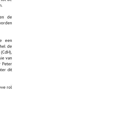
n.
 en de
worden
ie een
chel de
(CdH),
sie van
r Peter
er dit
eve rol