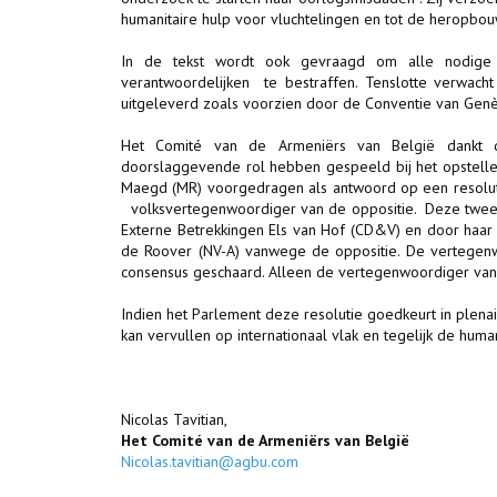
humanitaire hulp voor vluchtelingen en tot de heropb
In de tekst wordt ook gevraagd om alle nodige
verantwoordelijken te bestraffen. Tenslotte verwach
uitgeleverd zoals voorzien door de Conventie van Gen
Het Comité van de Armeniërs van België dankt 
doorslaggevende rol hebben gespeeld bij het opstelle
Maegd (MR) voorgedragen als antwoord op een resoluti
volksvertegenwoordiger van de oppositie. Deze twee l
Externe Betrekkingen Els van Hof (CD&V) en door haar
de Roover (NV-A) vanwege de oppositie. De vertegenw
consensus geschaard. Alleen de vertegenwoordiger van
Indien het Parlement deze resolutie goedkeurt in plena
kan vervullen op internationaal vlak en tegelijk de hum
Nicolas Tavitian,
Het Comité van de Armeniërs van België
Nicolas.tavitian@agbu.com