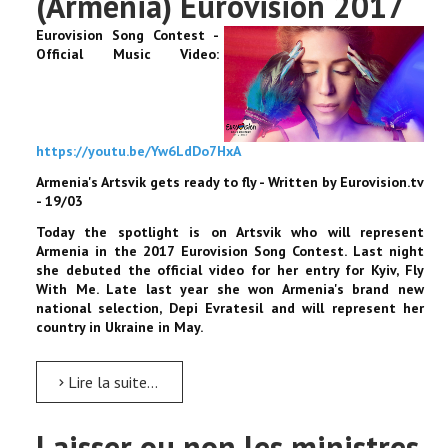
(Armenia) Eurovision 2017
Eurovision Song Contest -
Official Music Video:
https://youtu.be/Yw6LdDo7HxA
Armenia's Artsvik gets ready to fly - Written by Eurovision.tv
- 19/03
Today the spotlight is on Artsvik who will represent
Armenia in the 2017 Eurovision Song Contest. Last night
she debuted the official video for her entry for Kyiv, Fly
With Me. Late last year she won Armenia's brand new
national selection, Depi Evratesil and will represent her
country in Ukraine in May.
Lire la suite...
Laisser ou non les ministres