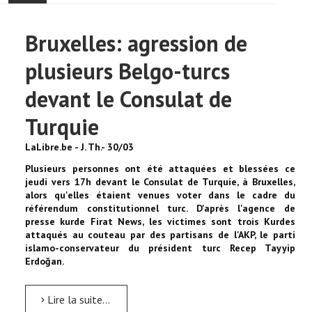
ACCUEIL
Bruxelles: agression de
ACTUALITÉ
plusieurs Belgo-turcs
COMMUNAUTÉ
devant le Consulat de
Turquie
EVÉNEMENTS
LaLibre.be - J. Th.- 30/03
🔔 ELECTIONS 2026 🗳️
Plusieurs personnes ont été attaquées et blessées ce
jeudi vers 17h devant le Consulat de Turquie, à Bruxelles,
EGLISE
alors qu'elles étaient venues voter dans le cadre du
référendum constitutionnel turc. D'après l'agence de
presse kurde Firat News, les victimes sont trois Kurdes
LE CENTRE
attaqués au couteau par des partisans de l'AKP, le parti
islamo-conservateur du président turc Recep Tayyip
Erdoğan.
CONTACT
Lire la suite...