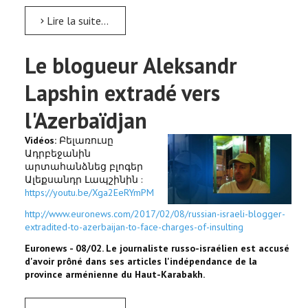
Lire la suite...
Le blogueur Aleksandr
Lapshin extradé vers
l'Azerbaïdjan
Vidéos:
Բելառուսը
Ադրբեջանին
արտահանձնեց բլոգեր
Ալեքսանդր Լապշինին :
https://youtu.be/Xga2EeRYmPM
http://www.euronews.com/2017/02/08/russian-israeli-blogger-
extradited-to-azerbaijan-to-face-charges-of-insulting
Euronews - 08/02. Le journaliste russo-israélien est accusé
d'avoir prôné dans ses articles l'indépendance de la
province arménienne du Haut-Karabakh.