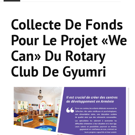
ACCUEIL
Collecte De Fonds
ACTUALITÉ
Pour Le Projet «We
COMMUNAUTÉ
Can» Du Rotary
EVÉNEMENTS
Club De Gyumri
🔔 ELECTIONS 2026 🗳️
EGLISE
LE CENTRE
CONTACT