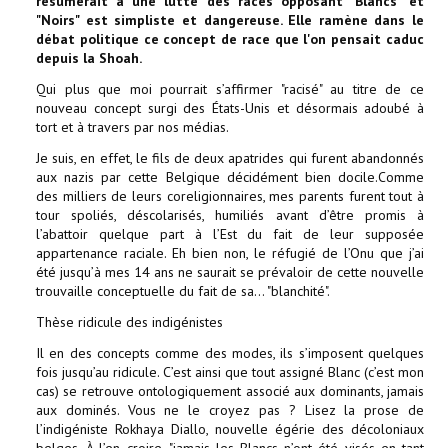
résumerait à une lutte des races opposant "Blancs" et
"Noirs" est simpliste et dangereuse. Elle ramène dans le
débat politique ce concept de race que l'on pensait caduc
depuis la Shoah.
Qui plus que moi pourrait s’affirmer "racisé" au titre de ce
nouveau concept surgi des États-Unis et désormais adoubé à
tort et à travers par nos médias.
Je suis, en effet, le fils de deux apatrides qui furent abandonnés
aux nazis par cette Belgique décidément bien docile.Comme
des milliers de leurs coreligionnaires, mes parents furent tout à
tour spoliés, déscolarisés, humiliés avant d’être promis à
l’abattoir quelque part à l’Est du fait de leur supposée
appartenance raciale. Eh bien non, le réfugié de l’Onu que j’ai
été jusqu’à mes 14 ans ne saurait se prévaloir de cette nouvelle
trouvaille conceptuelle du fait de sa… "blanchité".
Thèse ridicule des indigénistes
Il en des concepts comme des modes, ils s’imposent quelques
fois jusqu’au ridicule. C’est ainsi que tout assigné Blanc (c’est mon
cas) se retrouve ontologiquement associé aux dominants, jamais
aux dominés. Vous ne le croyez pas ? Lisez la prose de
l’indigéniste Rokhaya Diallo, nouvelle égérie des décoloniaux