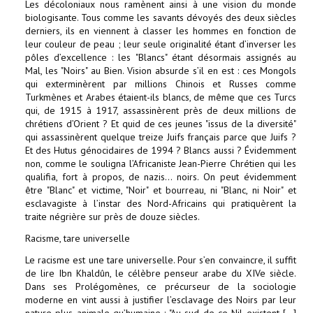
Les décoloniaux nous ramènent ainsi à une vision du monde
biologisante. Tous comme les savants dévoyés des deux siècles
derniers, ils en viennent à classer les hommes en fonction de
leur couleur de peau ; leur seule originalité étant d’inverser les
pôles d’excellence : les "Blancs" étant désormais assignés au
Mal, les "Noirs" au Bien. Vision absurde s’il en est : ces Mongols
qui exterminèrent par millions Chinois et Russes comme
Turkmènes et Arabes étaient-ils blancs, de même que ces Turcs
qui, de 1915 à 1917, assassinèrent près de deux millions de
chrétiens d’Orient ? Et quid de ces jeunes "issus de la diversité"
qui assassinèrent quelque treize Juifs français parce que Juifs ?
Et des Hutus génocidaires de 1994 ? Blancs aussi ? Évidemment
non, comme le souligna l’Africaniste Jean-Pierre Chrétien qui les
qualifia, fort à propos, de nazis… noirs. On peut évidemment
être "Blanc" et victime, "Noir" et bourreau, ni "Blanc, ni Noir" et
esclavagiste à l’instar des Nord-Africains qui pratiquèrent la
traite négrière sur près de douze siècles.
Racisme, tare universelle
Le racisme est une tare universelle. Pour s’en convaincre, il suffit
de lire Ibn Khaldûn, le célèbre penseur arabe du XIVe siècle.
Dans ses Prolégomènes, ce précurseur de la sociologie
moderne en vint aussi à justifier l’esclavage des Noirs par leur