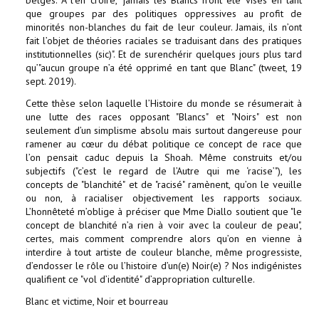
belges. À l’en croire, "jamais les Blancs n’ont été visés en tant
que groupes par des politiques oppressives au profit de
minorités non-blanches du fait de leur couleur. Jamais, ils n’ont
fait l’objet de théories raciales se traduisant dans des pratiques
institutionnelles (sic)". Et de surenchérir quelques jours plus tard
qu’"aucun groupe n’a été opprimé en tant que Blanc" (tweet, 19
sept. 2019).
Cette thèse selon laquelle l’Histoire du monde se résumerait à
une lutte des races opposant "Blancs" et "Noirs" est non
seulement d’un simplisme absolu mais surtout dangereuse pour
ramener au cœur du débat politique ce concept de race que
l’on pensait caduc depuis la Shoah. Même construits et/ou
subjectifs ("c’est le regard de l’Autre qui me ‘racise’"), les
concepts de "blanchité" et de "racisé" ramènent, qu’on le veuille
ou non, à racialiser objectivement les rapports sociaux.
L’honnêteté m’oblige à préciser que Mme Diallo soutient que "le
concept de blanchité n’a rien à voir avec la couleur de peau",
certes, mais comment comprendre alors qu’on en vienne à
interdire à tout artiste de couleur blanche, même progressiste,
d’endosser le rôle ou l’histoire d’un(e) Noir(e) ? Nos indigénistes
qualifient ce "vol d’identité" d’appropriation culturelle.
Blanc et victime, Noir et bourreau