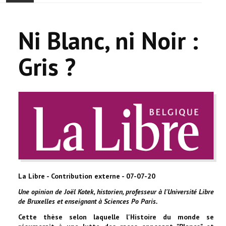
ACCUEIL
Ni Blanc, ni Noir :
ACTUALITÉ
Gris ?
COMMUNAUTÉ
EVÉNEMENTS
🔔 ELECTIONS 2026 🗳️
EGLISE
LE CENTRE
La Libre - Contribution externe - 07-07-20
CONTACT
Une opinion de Joël Kotek, historien, professeur à l'Université Libre
de Bruxelles et enseignant à Sciences Po Paris.
Cette thèse selon laquelle l'Histoire du monde se