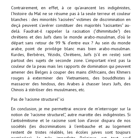
Contrairement, en effet, à ce qu’avancent les indigénistes,
l’histoire du Mal ne se résume pas à la seule terreur et couleur
blanches : des minorités "racisées" victimes de discrimination en
deçà peuvent s’avérer constituer des majorités "racisantes" au-
delà. Faudrait-il rappeler la racisation ("dhimmitude") des
chrétiens et des Juifs dans le monde arabo-musulman, d’où le
départ sans retour de 99 % d’entre eux ? Au sein du monde
arabe, point de privilège blanc mais bien arabo-musulman.
Kurdes, Berbères, Yézidis, Chrétiens, Juifs (s’il en reste) sont
partout des sujets de seconde zone. L’important n’est pas la
couleur de la peau mais les rapports de domination qui peuvent
amener des Belges à couper des mains d’Africains, des Khmers
rouges à exterminer des Vietnamiens, des bouddhistes à
massacrer des hindous, des Arabes à chasser leurs Juifs, des
Chinois à stériliser des musulmanes, etc.
Pas de "racisme structurel" ici
En conclusion, je me permettrai encore de m’interroger sur la
notion de "racisme structurel", autre marotte des indigénistes. Si
l’antisémitisme et le racisme sont loin d’avoir disparu de nos
sociétés (les discriminations à l’embauche et au logement
restent de tristes réalités, les écoles juives sont toujours