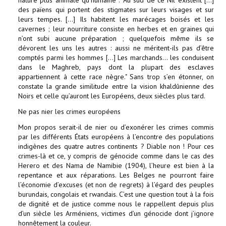
nature plus animale qu’humaine : "Au sud de ce Nil existent […]
des païens qui portent des stigmates sur leurs visages et sur
leurs tempes. […] Ils habitent les marécages boisés et les
cavernes ; leur nourriture consiste en herbes et en graines qui
n’ont subi aucune préparation ; quelquefois même ils se
dévorent les uns les autres : aussi ne méritent-ils pas d’être
comptés parmi les hommes […] Les marchands… les conduisent
dans le Maghreb, pays dont la plupart des esclaves
appartiennent à cette race nègre." Sans trop s’en étonner, on
constate la grande similitude entre la vision khaldûnienne des
Noirs et celle qu’auront les Européens, deux siècles plus tard.
Ne pas nier les crimes européens
Mon propos serait-il de nier ou d’exonérer les crimes commis
par les différents États européens à l’encontre des populations
indigènes des quatre autres continents ? Diable non ! Pour ces
crimes-là et ce, y compris de génocide comme dans le cas des
Herero et des Nama de Namibie (1904), l’heure est bien à la
repentance et aux réparations. Les Belges ne pourront faire
l’économie d’excuses (et non de regrets) à l’égard des peuples
burundais, congolais et rwandais. C’est une question tout à la fois
de dignité et de justice comme nous le rappellent depuis plus
d’un siècle les Arméniens, victimes d’un génocide dont j’ignore
honnêtement la couleur.