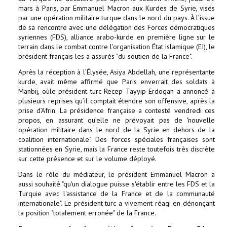
mars à Paris, par Emmanuel Macron aux Kurdes de Syrie, visés
par une opération militaire turque dans le nord du pays. À l’issue
de sa rencontre avec une délégation des Forces démocratiques
syriennes (FDS), alliance arabo-kurde en première ligne sur le
terrain dans le combat contre l'organisation État islamique (EI), le
président français les a assurés "du soutien de la France".
Après la réception à l’Élysée, Asiya Abdellah, une représentante
kurde, avait même affirmé que Paris enverrait des soldats à
Manbij, oùle président turc Recep Tayyip Erdogan a annoncé à
plusieurs reprises qu’il comptait étendre son offensive, après la
prise d’Afrin. La présidence française a contesté vendredi ces
propos, en assurant qu’elle ne prévoyait pas de "nouvelle
opération militaire dans le nord de la Syrie en dehors de la
coalition internationale". Des forces spéciales françaises sont
stationnées en Syrie, mais la France reste toutefois très discrète
sur cette présence et sur le volume déployé.
Dans le rôle du médiateur, le président Emmanuel Macron a
aussi souhaité "qu'un dialogue puisse s'établir entre les FDS et la
Turquie avec l'assistance de la France et de la communauté
internationale". Le président turc a vivement réagi en dénonçant
la position "totalement erronée" de la France.