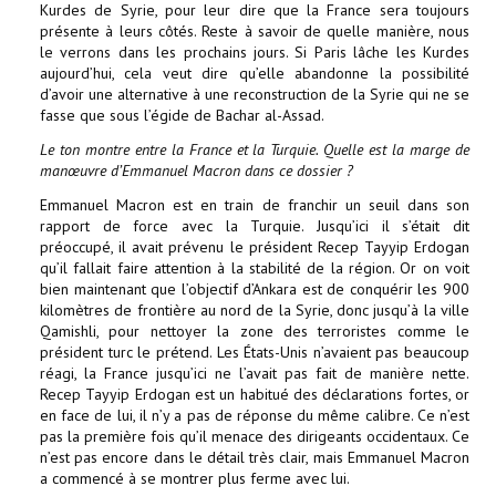
Kurdes de Syrie, pour leur dire que la France sera toujours
présente à leurs côtés. Reste à savoir de quelle manière, nous
le verrons dans les prochains jours. Si Paris lâche les Kurdes
aujourd’hui, cela veut dire qu’elle abandonne la possibilité
d’avoir une alternative à une reconstruction de la Syrie qui ne se
fasse que sous l’égide de Bachar al-Assad.
Le ton montre entre la France et la Turquie. Quelle est la marge de
manœuvre d’Emmanuel Macron dans ce dossier ?
Emmanuel Macron est en train de franchir un seuil dans son
rapport de force avec la Turquie. Jusqu’ici il s’était dit
préoccupé, il avait prévenu le président Recep Tayyip Erdogan
qu’il fallait faire attention à la stabilité de la région. Or on voit
bien maintenant que l’objectif d’Ankara est de conquérir les 900
kilomètres de frontière au nord de la Syrie, donc jusqu’à la ville
Qamishli, pour nettoyer la zone des terroristes comme le
président turc le prétend. Les États-Unis n’avaient pas beaucoup
réagi, la France jusqu’ici ne l’avait pas fait de manière nette.
Recep Tayyip Erdogan est un habitué des déclarations fortes, or
en face de lui, il n’y a pas de réponse du même calibre. Ce n’est
pas la première fois qu’il menace des dirigeants occidentaux. Ce
n’est pas encore dans le détail très clair, mais Emmanuel Macron
a commencé à se montrer plus ferme avec lui.