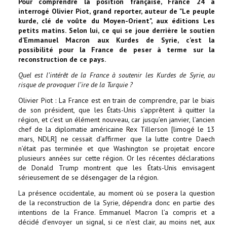
Pour comprendre la position française, France 24 a
interrogé Olivier Piot, grand reporter, auteur de "Le peuple
kurde, clé de voûte du Moyen-Orient", aux éditions Les
petits matins. Selon lui, ce qui se joue derrière le soutien
d’Emmanuel Macron aux Kurdes de Syrie, c’est la
possibilité pour la France de peser à terme sur la
reconstruction de ce pays.
Quel est l’intérêt de la France à soutenir les Kurdes de Syrie, au
risque de provoquer l’ire de la Turquie ?
Olivier Piot : La France est en train de comprendre, par le biais
de son président, que les États-Unis s’apprêtent à quitter la
région, et c’est un élément nouveau, car jusqu’en janvier, l’ancien
chef de la diplomatie américaine Rex Tillerson [limogé le 13
mars, NDLR] ne cessait d’affirmer que la lutte contre Daech
n’était pas terminée et que Washington se projetait encore
plusieurs années sur cette région. Or les récentes déclarations
de Donald Trump montrent que les États-Unis envisagent
sérieusement de se désengager de la région.
La présence occidentale, au moment où se posera la question
de la reconstruction de la Syrie, dépendra donc en partie des
intentions de la France. Emmanuel Macron l’a compris et a
décidé d’envoyer un signal, si ce n’est clair, au moins net, aux