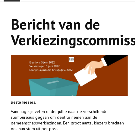
ONTHAAL
Bericht van de
ACTUALITEIT
Verkiezingscommiss
GEMEENSCHAP
EVENTS
🔔 VERKIEZINGEN 2026 🗳️
KERK
HAY DOUN
Beste kiezers,
Vandaag zijn velen onder jullie naar de verschillende
VERENIGINGEN
stembureaus gegaan om deel te nemen aan de
gemeenschapsverkiezingen. Een groot aantal kiezers brachten
ook hun stem uit per post.
CONTACT