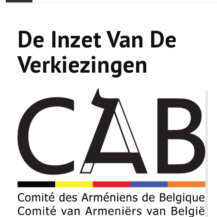
ONTHAAL
De Inzet Van De
ACTUALITEIT
Verkiezingen
GEMEENSCHAP
EVENTS
🔔 VERKIEZINGEN 2026 🗳️
KERK
HAY DOUN
VERENIGINGEN
CONTACT