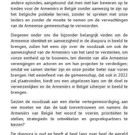
andere episodes, aangetoond dat men niet kan beweren op te
treden voor de Armeniërs in België zonder aanwezig te zijn op
het belgische politieke terrein, zonder te spreken met onze
leiders en zonder de moeite te nemen om de verwachtingen
van de Armeense gemeenschap te verwoorden.
Diegenen onder ons die bijzonder belangrijk vinden om de
Armeense identiteit en aanwezigheid in de diaspora in beeld te
brengen, zullen het eens zijn over de noodzaak om ook de
aanwezigheid van de Armeniërs van het land te versterken, om
«onze eenheid op te bouwen», ten dienste van alle Armeense
verenigingen en actoren en om hun projecten te verdedigen;
omdat we samen sterker zijn en onze positie beter naar voren
brengen. Het eeuwfeest van de gemeenschap, dat ook in 2022
zal plaatsvinden, biedt ons een uitgelezen kans om dit doel te
verwezenlijken en de Armeniërs in België scherper in beeld te
brengen.
Gezien de noodzaak aan een sterke vertegenwoordiging, aan
wie moeten we dan de taak toevertrouwen om namens de
Armeniërs van België het woord te voeren, prioriteiten te
stellen, strategieën te ontwikkelen en gesprekspartners te
kiezen?
De diaspora is oud en heeft al heel lang over heel de wereld