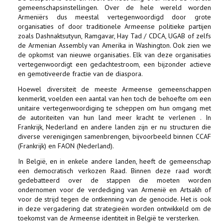
gemeenschapsinstellingen. Over de hele wereld worden
Armeniërs dus meestal vertegenwoordigd door grote
organisaties of door traditionele Armeense politieke partijen
zoals Dashnaktsutyun, Ramgavar, Hay Tad / CDCA, UGAB of zelfs
de Armenian Assembly van Amerika in Washington. Ook zien we
de opkomst van nieuwe organisaties. Elk van deze organisaties
vertegenwoordigt een gedachtestroom, een bijzonder actieve
en gemotiveerde fractie van de diaspora.
Hoewel diversiteit de meeste Armeense gemeenschappen
kenmerkt, voelden een aantal van hen toch de behoefte om een
unitaire vertegenwoordiging te scheppen om hun omgang met
de autoriteiten van hun land meer kracht te verlenen . In
Frankrijk, Nederland en andere landen zijn er nu structuren die
diverse verenigingen samenbrengen, bijvoorbeeld binnen CCAF
(Frankrijk) en FAON (Nederland).
In België, en in enkele andere landen, heeft de gemeenschap
een democratisch verkozen Raad. Binnen deze raad wordt
gedebatteerd over de stappen die moeten worden
ondernomen voor de verdediging van Armenië en Artsakh of
voor de strijd tegen de ontkenning van de genocide. Het is ook
in deze vergadering dat strategieën worden ontwikkeld om de
toekomst van de Armeense identiteit in België te versterken.