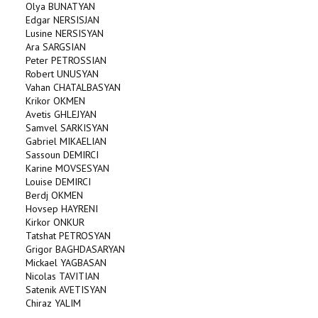
Olya BUNATYAN
Edgar NERSISJAN
Lusine NERSISYAN
Ara SARGSIAN
Peter PETROSSIAN
Robert UNUSYAN
Vahan CHATALBASYAN
Krikor OKMEN
Avetis GHLEJYAN
Samvel SARKISYAN
Gabriel MIKAELIAN
Sassoun DEMIRCI
Karine MOVSESYAN
Louise DEMIRCI
Berdj OKMEN
Hovsep HAYRENI
Kirkor ONKUR
Tatshat PETROSYAN
Grigor BAGHDASARYAN
Mickael YAGBASAN
Nicolas TAVITIAN
Satenik AVETISYAN
Chiraz YALIM