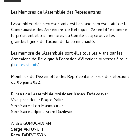
ACCUEIL
Les Membres de l’Assemblée des Représentants
L’Assemblée des représentants est l’organe représentatif de la
ACTUALITÉ
Communauté des Arméniens de Belgique. L’Assemblée nomme
le président et les membres du Comité et approuve les
COMMUNAUTÉ
grandes lignes de l’action de la communauté.
Les membre de l’Assemblée sont élus tous les 4 ans par les
EVÉNEMENTS
Arméniens de Belgique à l’occasion d’élections ouvertes à tous
(
lire les statuts
).
🔔 ELECTIONS 2026 🗳️
Membres de l’Assemblée des Représentants issus des élections
du 05 juin 2022.
EGLISE
Bureau de l’Assemblée président: Karen Tadevosyan
Vise-président : Bogos Yalim
LE CENTRE
Secrétaire : Lori Mahmourian
Secrétaire adjoint: Aram Bazikyan
CONTACT
André GUMUCHDJIAN
Serge ARTUNOFF
Roza TADEVOSYAN