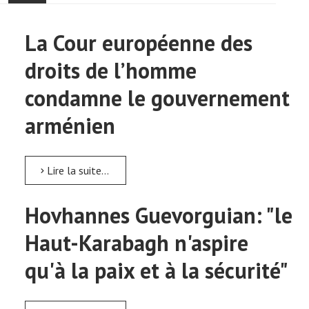
ACCUEIL
La Cour européenne des
ACTUALITÉ
droits de l’homme
COMMUNAUTÉ
condamne le gouvernement
arménien
EVÉNEMENTS
🔔 ELECTIONS 2026 🗳️
Lire la suite...
EGLISE
Hovhannes Guevorguian: "le
LE CENTRE
Haut-Karabagh n'aspire
CONTACT
qu'à la paix et à la sécurité"