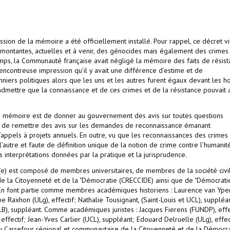
ssion de la mémoire a été officiellement installé. Pour rappel, ce décret v
 montantes, actuelles et à venir, des génocides mais également des crimes
mps, la Communauté française avait négligé la mémoire des faits de résis
ncontreuse impression qu’il y avait une différence d’estime et de
nniers politiques alors que les uns et les autres furent égaux devant les h
 admettre que la connaissance et de ces crimes et de la résistance pouvait 
la mémoire est de donner au gouvernement des avis sur toutes questions
gé de remettre des avis sur les demandes de reconnaissance émanant
d’appels à projets annuels. En outre, vu que les reconnaissances des crimes
autre et faute de définition unique de la notion de crime contre l’humanité
 interprétations données par la pratique et la jurisprudence.
nt(e) est composé de membres universitaires, de membres de la société civi
 la Citoyenneté et de la "Démocratie (CRECCIDE) ainsi que de "Démocrati
 En font partie comme membres académiques historiens : Laurence van Ype
pe Raxhon (ULg), effectif; Nathalie Tousignant, (Saint-Louis et UCL), suppléa
ULB), suppléant. Comme académiques juristes : Jacques Fierens (FUNDP), effe
 effectif; Jean-Yves Carlier (UCL), suppléant; Edouard Delruelle (ULg), effec
Carrefour régional et communautaire de la Citoyenneté et de la Démocrat