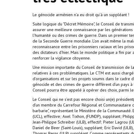
Le génocide arménien n’a eu droit qu’à un suppléant !
Suite logique du "Décret Mémoire", le Conseil de transmi
assurer une meilleure connaissance par les générations
l’humanité ou des crimes de guerre. Dans un premier te
de la Seconde Guerre mondiale. L’on avait même la male
reconnaissance entre les prisonniers raciaux et les priso
des dictateurs d’hier. Mais le monde politique a fini par
renforcer la vigilance citoyenne.
Une mission importante du Conseil de transmission de 
relatives à ces problématiques. Le CTM est aussi char
d’organisations et sur les projets soumis dans le cadre 
génocide et des crimes de guerre diffèrent d’un pays à l’
Conseil pourra être appelé à opérer des choix, parmi les
Le Conseil qui ne s’est pas encore choisi un(e) préside
d’un membre du Carrefour Régional et Communautaire de
barbarie", représentant le Ministère de la Communauté.
(UCL), effective; Axel Tixhon, (FUNDP), suppléant; Philip
Jean-Philippe Schreiber (ULB), effectif; Pieter Lagrou (
Daniel de Beer (Saint-Louis), suppléant; Eric David (ULB),
Thomas Berns (ULB) suppléant. Comme représentants du 