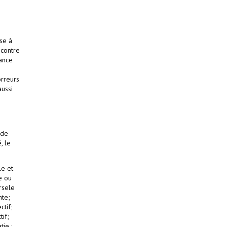
ise à
 contre
tance
orreurs
aussi
 de
, le
le et
e ou
rsele
nte;
ctif;
tif;
ie :