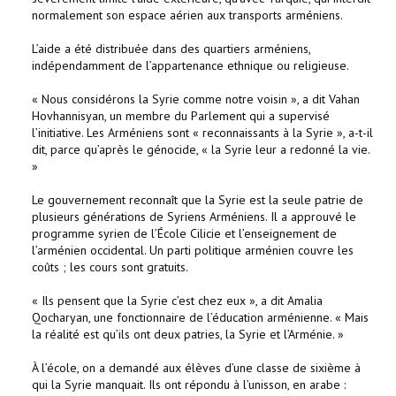
normalement son espace aérien aux transports arméniens.
L’aide a été distribuée dans des quartiers arméniens,
indépendamment de l’appartenance ethnique ou religieuse.
« Nous considérons la Syrie comme notre voisin », a dit Vahan
Hovhannisyan, un membre du Parlement qui a supervisé
l’initiative. Les Arméniens sont « reconnaissants à la Syrie », a-t-il
dit, parce qu’après le génocide, « la Syrie leur a redonné la vie.
»
Le gouvernement reconnaît que la Syrie est la seule patrie de
plusieurs générations de Syriens Arméniens. Il a approuvé le
programme syrien de l’École Cilicie et l’enseignement de
l’arménien occidental. Un parti politique arménien couvre les
coûts ; les cours sont gratuits.
« Ils pensent que la Syrie c’est chez eux », a dit Amalia
Qocharyan, une fonctionnaire de l’éducation arménienne. « Mais
la réalité est qu’ils ont deux patries, la Syrie et l’Arménie. »
À l’école, on a demandé aux élèves d’une classe de sixième à
qui la Syrie manquait. Ils ont répondu à l’unisson, en arabe :