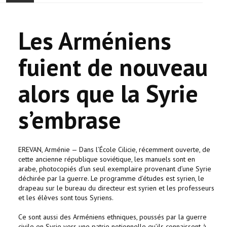
ACCUEIL
Les Arméniens
ACTUALITÉ
fuient de nouveau
COMMUNAUTÉ
alors que la Syrie
EVÉNEMENTS
s’embrase
🔔 ELECTIONS 2026 🗳️
EGLISE
EREVAN, Arménie — Dans l’École Cilicie, récemment ouverte, de
cette ancienne république soviétique, les manuels sont en
LE CENTRE
arabe, photocopiés d’un seul exemplaire provenant d’une Syrie
déchirée par la guerre. Le programme d’études est syrien, le
drapeau sur le bureau du directeur est syrien et les professeurs
CONTACT
et les élèves sont tous Syriens.
Ce sont aussi des Arméniens ethniques, poussés par la guerre
civile en Syrie vers une patrie notionnelle qu’ils connaissent à