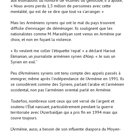
aux estimations du nombre de victimes du génocide, il a ajouté,
« Nous avons perdu 1,5 million de personnes avec cette
mentalité, qui est de se dire que tout va s’arranger. »
Mais les Arméniens syriens qui ont le mal du pays trouvent
difficile d’envisager de déménager. Ils soulignent que les
nationalistes comme M. Marashlyan sont venus en Arménie par
choix, et non en fuyant la violence.
« Ils veulent me coller l’étiquette 'repat' » a déclaré Harout
Ekmanian, un journaliste arménien syrien d’Alep. « Je suis un
Syrien en exil.”
Peu d’Arméniens syriens ont tenu compte des appels passés à
immigrer, même après l’indépendance de l’Arménie en 1991. Ils
se considèrent comme des Syriens, parlant l’arabe et l’arménien
occidental, non pas l’arménien oriental parlé en Arménie.
Toutefois, nombreux sont ceux qui ont versé de l’argent et
soutenu l’État naissant, particulièrement pendant la guerre
territoriale avec l’Azerbaïdjan qui a pris fin en 1994 mais qui
couve toujours.
L’Arménie, aussi, a besoin de son influente diaspora du Moyen-