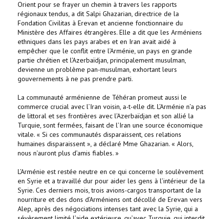
Orient pour se frayer un chemin à travers les rapports
régionaux tendus, a dit Salpi Ghazarian, directrice de la
Fondation Civilitas à Erevan et ancienne fonctionnaire du
Ministère des Affaires étrangères. Elle a dit que les Arméniens
ethniques dans les pays arabes et en Iran avait aidé à
empêcher que le conflit entre l’Arménie, un pays en grande
partie chrétien et l’Azerbaïdjan, principalement musulman,
devienne un problème pan-musulman, exhortant leurs
gouvernements à ne pas prendre parti.
La communauté arménienne de Téhéran promeut aussi le
commerce crucial avec l’Iran voisin, a-t-elle dit. L’Arménie n’a pas
de littoral et ses frontières avec l’Azerbaïdjan et son allié la
Turquie, sont fermées, faisant de l’Iran une source économique
vitale. « Si ces communautés disparaissent, ces relations
humaines disparaissent », a déclaré Mme Ghazarian. « Alors,
nous n’auront plus d’amis fiables. »
L’Arménie est restée neutre en ce qui concerne le soulèvement
en Syrie et a travaillé dur pour aider les gens à l’intérieur de la
Syrie. Ces derniers mois, trois avions-cargos transportant de la
nourriture et des dons d’Arméniens ont décollé de Erevan vers
Alep, après des négociations intenses tant avec la Syrie, qui a
sévèrement limité l’aide extérieure, qu’avec Turquie, qui interdit