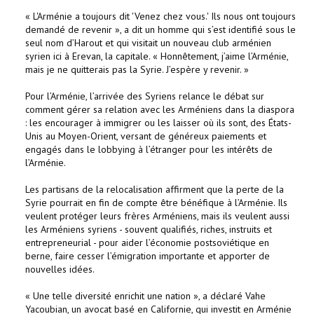
« L'Arménie a toujours dit 'Venez chez vous.' Ils nous ont toujours
demandé de revenir », a dit un homme qui s’est identifié sous le
seul nom d’Harout et qui visitait un nouveau club arménien
syrien ici à Erevan, la capitale. « Honnêtement, j’aime l’Arménie,
mais je ne quitterais pas la Syrie. J’espère y revenir. »
Pour l’Arménie, l’arrivée des Syriens relance le débat sur
comment gérer sa relation avec les Arméniens dans la diaspora
: les encourager à immigrer ou les laisser où ils sont, des États-
Unis au Moyen-Orient, versant de généreux paiements et
engagés dans le lobbying à l’étranger pour les intérêts de
l’Arménie.
Les partisans de la relocalisation affirment que la perte de la
Syrie pourrait en fin de compte être bénéfique à l’Arménie. Ils
veulent protéger leurs frères Arméniens, mais ils veulent aussi
les Arméniens syriens - souvent qualifiés, riches, instruits et
entrepreneurial - pour aider l’économie postsoviétique en
berne, faire cesser l’émigration importante et apporter de
nouvelles idées.
« Une telle diversité enrichit une nation », a déclaré Vahe
Yacoubian, un avocat basé en Californie, qui investit en Arménie