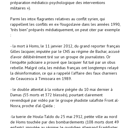
préparation médiatico-psychologique des interventions
militaires »).
Parmi les intox flagrantes relatives au conflit syrien, qui
rappellent les conflits en ex-Yougoslavie dans les années 1990,
"très bien" préparés médiatiquement, on peut citer par exemple
:
- la mort à Homs, le 11 janvier 2012, du grand reporter français
Gilles Jacquier, imputée par le CNS au régime de Bachar, accusé
d’avoir délibérément tiré sur un groupe de journalistes. Or
l’enquête judiciaire a prouvé que Jacquier fut tué par un obus
rebelle. Malgré cela, les médias français ont longtemps relayé
la désinformation, ce qui a rappelé l’affaire des faux charniers
de Ceaucescu à Timisoara en 1989.
- le double attentat à la voiture piégée du 10 mai dernier à
Damas (55 morts et 372 blessés), pourtant clairement
revendiqué par vidéo par le groupe jihadiste salafiste Front al-
Nosra, proche d’al-Qaïda ;
-la tuerie de Houla-Taldo du 25 mai 2912, petite ville au nord
de Homs touchée par des bombardements (108 morts dont 49
enfants), imputée au régime: le quotidien allemand Frankfurter