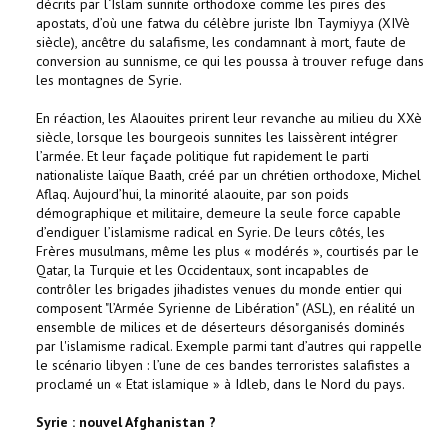
décrits par l‘Islam sunnite orthodoxe comme les pires des
apostats, d’où une fatwa du célèbre juriste Ibn Taymiyya (XIVè
siècle), ancêtre du salafisme, les condamnant à mort, faute de
conversion au sunnisme, ce qui les poussa à trouver refuge dans
les montagnes de Syrie.
En réaction, les Alaouites prirent leur revanche au milieu du XXè
siècle, lorsque les bourgeois sunnites les laissèrent intégrer
l’armée. Et leur façade politique fut rapidement le parti
nationaliste laïque Baath, créé par un chrétien orthodoxe, Michel
Aflaq. Aujourd’hui, la minorité alaouite, par son poids
démographique et militaire, demeure la seule force capable
d’endiguer l’islamisme radical en Syrie. De leurs côtés, les
Frères musulmans, même les plus « modérés », courtisés par le
Qatar, la Turquie et les Occidentaux, sont incapables de
contrôler les brigades jihadistes venues du monde entier qui
composent "l’Armée Syrienne de Libération" (ASL), en réalité un
ensemble de milices et de déserteurs désorganisés dominés
par l'islamisme radical. Exemple parmi tant d’autres qui rappelle
le scénario libyen : l’une de ces bandes terroristes salafistes a
proclamé un « Etat islamique » à Idleb, dans le Nord du pays.
Syrie : nouvel Afghanistan ?