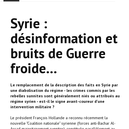
ACCUEIL
Syrie :
ACTUALITÉ
désinformation et
COMMUNAUTÉ
bruits de Guerre
EVÉNEMENTS
froide...
🔔 ELECTIONS 2026 🗳️
EGLISE
Le remplacement de la description des faits en Syrie par
une diabolisation du régime - les crimes commis par les
LE CENTRE
rebelles sunnites sont généralement niés ou attribués au
régime syrien - est-il le signe avant-coureur d'une
intervention militaire ?
CONTACT
Le président François Hollande a reconnu récemment la
nouvelle "Coalition nationale" syrienne (forces anti-Bachar Al-
Assad majoritairement sunnites), constituée parallèlement au