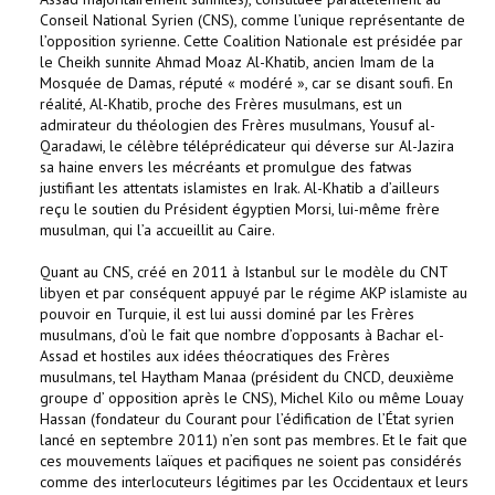
Conseil National Syrien (CNS), comme l’unique représentante de
l’opposition syrienne. Cette Coalition Nationale est présidée par
le Cheikh sunnite Ahmad Moaz Al-Khatib, ancien Imam de la
Mosquée de Damas, réputé « modéré », car se disant soufi. En
réalité, Al-Khatib, proche des Frères musulmans, est un
admirateur du théologien des Frères musulmans, Yousuf al-
Qaradawi, le célèbre téléprédicateur qui déverse sur Al-Jazira
sa haine envers les mécréants et promulgue des fatwas
justifiant les attentats islamistes en Irak. Al-Khatib a d’ailleurs
reçu le soutien du Président égyptien Morsi, lui-même frère
musulman, qui l’a accueillit au Caire.
Quant au CNS, créé en 2011 à Istanbul sur le modèle du CNT
libyen et par conséquent appuyé par le régime AKP islamiste au
pouvoir en Turquie, il est lui aussi dominé par les Frères
musulmans, d’où le fait que nombre d’opposants à Bachar el-
Assad et hostiles aux idées théocratiques des Frères
musulmans, tel Haytham Manaa (président du CNCD, deuxième
groupe d’ opposition après le CNS), Michel Kilo ou même Louay
Hassan (fondateur du Courant pour l’édification de l’État syrien
lancé en septembre 2011) n’en sont pas membres. Et le fait que
ces mouvements laïques et pacifiques ne soient pas considérés
comme des interlocuteurs légitimes par les Occidentaux et leurs