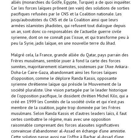
alliés (monarchies du Golfe, Egypte, Turquie) a de quoi inquiéter.
Car les forces laïques prônent (en vain) des solutions de sorties
pacifiques refusées par le CNS et la Coalition nationale. Les
jusqu’auboutistes du CNS et de la Coalition ainsi que leurs
armées islamistes jihadistes, qui refusent tout dialogue depuis
un an, sont donc co-responsables de l’actuelle guerre civile
syrienne, dont on ne connaît pas l’issue, et qui transforme peu à
peu la Syrie, jadis laïque, en une nouvelle terre du Jihad.
Malgré cela, la France, grande alliée du Qatar, pays parrain des
Frères musulmans, semble jouer à fond la carte des forces
sunnites, majoritairement islamistes, soutenues par l’Axe Ankara-
Doha-Le Caire-Gaza, abandonnant ainsi les forces laïques
d’opposition, comme le déplore Randa Kassis, opposante
syrienne chrétienne laïque qui préside le Mouvement de la
société pluraliste. Une vision partagée par le leader historique
de l’opposition pacifique, le dissident chrétien Michel Kilo, qui a
créé en 1999 les Comités de la société civile et qui n’est pas
membre de la coalition, jugée trop dominée par les Frères
musulmans. Selon Randa Kassis et d’autres leaders laïcs, il faut
certes combattre le régime, mais avec une opposition
raisonnable comprenant des forces alaouites significatives
convaincue d'abandonner al-Assad en échange d’une amnistie.
Cette solution passe aussi par l'offre à Bachar al-Assad d'une