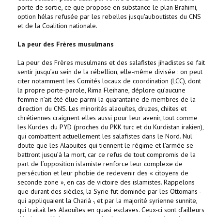
porte de sortie, ce que propose en substance le plan Brahimi,
option hélas refusée par les rebelles jusqu'auboutistes du CNS
et de la Coalition nationale.
La peur des Frères musulmans
La peur des Frères musulmans et des salafistes jihadistes se fait
sentir jusqu’au sein de la rébellion, elle-même divisée : on peut
citer notamment les Comités locaux de coordination (LCC), dont
la propre porte-parole, Rima Fleihane, déplore qu’aucune
femme n’ait été élue parmi la quarantaine de membres de la
direction du CNS. Les minorités alaouïtes, druzes, chiites et
chrétiennes craignent elles aussi pour leur avenir, tout comme
les Kurdes du PYD (proches du PKK turc et du Kurdistan irakien),
qui combattent actuellement les salafistes dans le Nord. Nul
doute que les Alaouites qui tiennent le régime et l’armée se
battront jusqu’à la mort, car ce refus de tout compromis de la
part de l’opposition islamiste renforce leur complexe de
persécution et leur phobie de redevenir des « citoyens de
seconde zone », en cas de victoire des islamistes. Rappelons
que durant des siècles, la Syrie fut dominée par les Ottomans -
qui appliquaient la Charià -, et par la majorité syrienne sunnite,
qui traitait les Alaouïtes en quasi esclaves. Ceux-ci sont d’ailleurs