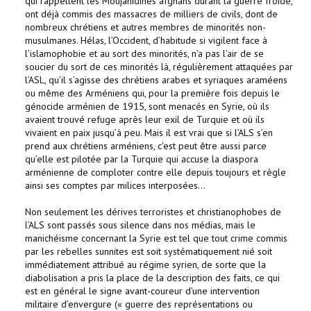
qui rappellent les Moujahidines afghans durant la guerre froide,
ont déjà commis des massacres de milliers de civils, dont de
nombreux chrétiens et autres membres de minorités non-
musulmanes. Hélas, l’Occident, d’habitude si vigilent face à
l’islamophobie et au sort des minorités, n’a pas l’air de se
soucier du sort de ces minorités là, régulièrement attaquées par
l’ASL, qu’il s’agisse des chrétiens arabes et syriaques araméens
ou même des Arméniens qui, pour la première fois depuis le
génocide arménien de 1915, sont menacés en Syrie, où ils
avaient trouvé refuge après leur exil de Turquie et où ils
vivaient en paix jusqu’à peu. Mais il est vrai que si l’ALS s’en
prend aux chrétiens arméniens, c'est peut être aussi parce
qu’elle est pilotée par la Turquie qui accuse la diaspora
arménienne de comploter contre elle depuis toujours et règle
ainsi ses comptes par milices interposées...
Non seulement les dérives terroristes et christianophobes de
l’ALS sont passés sous silence dans nos médias, mais le
manichéisme concernant la Syrie est tel que tout crime commis
par les rebelles sunnites est soit systématiquement nié soit
immédiatement attribué au régime syrien, de sorte que la
diabolisation a pris la place de la description des faits, ce qui
est en général le signe avant-coureur d’une intervention
militaire d’envergure (« guerre des représentations ou