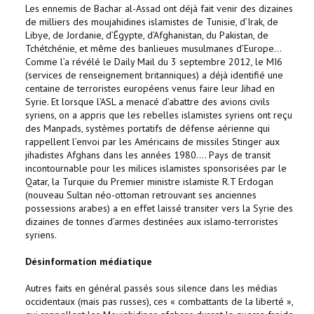
Les ennemis de Bachar al-Assad ont déjà fait venir des dizaines
de milliers des moujahidines islamistes de Tunisie, d’Irak, de
Libye, de Jordanie, d’Égypte, d’Afghanistan, du Pakistan, de
Tchétchénie, et même des banlieues musulmanes d’Europe…
Comme l’a révélé le Daily Mail du 3 septembre 2012, le MI6
(services de renseignement britanniques) a déjà identifié une
centaine de terroristes européens venus faire leur Jihad en
Syrie. Et lorsque l’ASL a menacé d’abattre des avions civils
syriens, on a appris que les rebelles islamistes syriens ont reçu
des Manpads, systèmes portatifs de défense aérienne qui
rappellent l’envoi par les Américains de missiles Stinger aux
jihadistes Afghans dans les années 1980…. Pays de transit
incontournable pour les milices islamistes sponsorisées par le
Qatar, la Turquie du Premier ministre islamiste R.T Erdogan
(nouveau Sultan néo-ottoman retrouvant ses anciennes
possessions arabes) a en effet laissé transiter vers la Syrie des
dizaines de tonnes d’armes destinées aux islamo-terroristes
syriens.
Désinformation médiatique
Autres faits en général passés sous silence dans les médias
occidentaux (mais pas russes), ces « combattants de la liberté »,