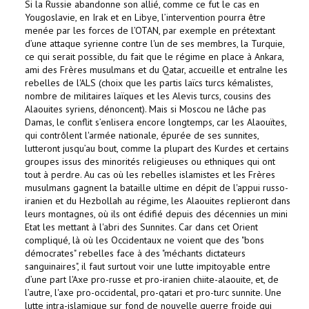
Si la Russie abandonne son allié, comme ce fut le cas en
Yougoslavie, en Irak et en Libye, l’intervention pourra être
menée par les forces de l’OTAN, par exemple en prétextant
d’une attaque syrienne contre l'un de ses membres, la Turquie,
ce qui serait possible, du fait que le régime en place à Ankara,
ami des Frères musulmans et du Qatar, accueille et entraîne les
rebelles de l'ALS (choix que les partis laïcs turcs kémalistes,
nombre de militaires laïques et les Alevis turcs, cousins des
Alaouites syriens, dénoncent). Mais si Moscou ne lâche pas
Damas, le conflit s’enlisera encore longtemps, car les Alaouïtes,
qui contrôlent l'armée nationale, épurée de ses sunnites,
lutteront jusqu’au bout, comme la plupart des Kurdes et certains
groupes issus des minorités religieuses ou ethniques qui ont
tout à perdre. Au cas où les rebelles islamistes et les Frères
musulmans gagnent la bataille ultime en dépit de l'appui russo-
iranien et du Hezbollah au régime, les Alaouites replieront dans
leurs montagnes, où ils ont édifié depuis des décennies un mini
Etat les mettant à l'abri des Sunnites. Car dans cet Orient
compliqué, là où les Occidentaux ne voient que des "bons
démocrates" rebelles face à des "méchants dictateurs
sanguinaires", il faut surtout voir une lutte impitoyable entre
d’une part l'Axe pro-russe et pro-iranien chiite-alaouite, et, de
l’autre, l'axe pro-occidental, pro-qatari et pro-turc sunnite. Une
lutte intra-islamique sur fond de nouvelle guerre froide qui