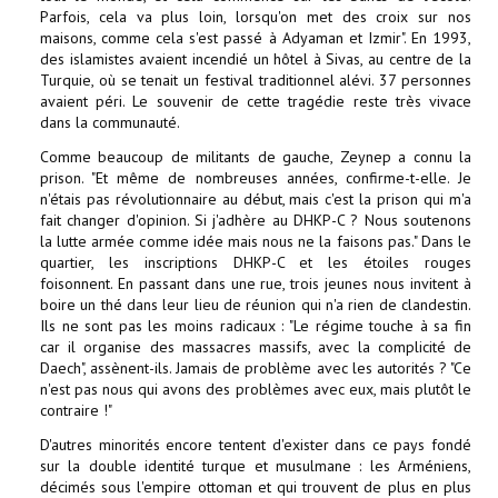
Parfois, cela va plus loin, lorsqu'on met des croix sur nos
maisons, comme cela s'est passé à Adyaman et Izmir". En 1993,
des islamistes avaient incendié un hôtel à Sivas, au centre de la
Turquie, où se tenait un festival traditionnel alévi. 37 personnes
avaient péri. Le souvenir de cette tragédie reste très vivace
dans la communauté.
Comme beaucoup de militants de gauche, Zeynep a connu la
prison. "Et même de nombreuses années, confirme-t-elle. Je
n'étais pas révolutionnaire au début, mais c'est la prison qui m'a
fait changer d'opinion. Si j'adhère au DHKP-C ? Nous soutenons
la lutte armée comme idée mais nous ne la faisons pas." Dans le
quartier, les inscriptions DHKP-C et les étoiles rouges
foisonnent. En passant dans une rue, trois jeunes nous invitent à
boire un thé dans leur lieu de réunion qui n'a rien de clandestin.
Ils ne sont pas les moins radicaux : "Le régime touche à sa fin
car il organise des massacres massifs, avec la complicité de
Daech", assènent-ils. Jamais de problème avec les autorités ? "Ce
n'est pas nous qui avons des problèmes avec eux, mais plutôt le
contraire !"
D'autres minorités encore tentent d'exister dans ce pays fondé
sur la double identité turque et musulmane : les Arméniens,
décimés sous l'empire ottoman et qui trouvent de plus en plus