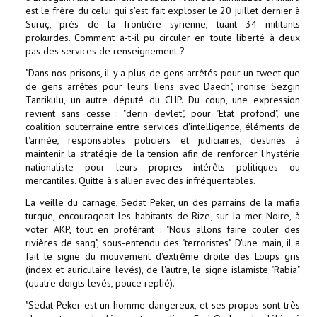
est le frère du celui qui s'est fait exploser le 20 juillet dernier à
Suruç, près de la frontière syrienne, tuant 34 militants
prokurdes. Comment a-t-il pu circuler en toute liberté à deux
pas des services de renseignement ?
"Dans nos prisons, il y a plus de gens arrêtés pour un tweet que
de gens arrêtés pour leurs liens avec Daech", ironise Sezgin
Tanrikulu, un autre député du CHP. Du coup, une expression
revient sans cesse : "derin devlet", pour "Etat profond", une
coalition souterraine entre services d'intelligence, éléments de
l'armée, responsables policiers et judiciaires, destinés à
maintenir la stratégie de la tension afin de renforcer l'hystérie
nationaliste pour leurs propres intérêts politiques ou
mercantiles. Quitte à s'allier avec des infréquentables.
La veille du carnage, Sedat Peker, un des parrains de la mafia
turque, encourageait les habitants de Rize, sur la mer Noire, à
voter AKP, tout en proférant : "Nous allons faire couler des
rivières de sang", sous-entendu des "terroristes". D'une main, il a
fait le signe du mouvement d'extrême droite des Loups gris
(index et auriculaire levés), de l'autre, le signe islamiste "Rabia"
(quatre doigts levés, pouce replié).
"Sedat Peker est un homme dangereux, et ses propos sont très