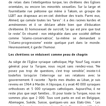
de relais dans l'intelligentsia turque, les chrétiens des Eglises
orientales, ou encore les minorités sexuelles. Sur la large et
fourmillante rue piétonne qui mène à Taksim, un groupe de
LGBT aux drapeaux arc-en-ciel distribue des tracts. Parmi eux,
Ahmed, qui cumule toutes les "tares" : il a des racines kurdes et
arméniennes et il se déclare athée bien que d'éducation
chrétienne. Et homosexuel de surcroît, "ce qui est pire que tout
le reste". En résumé : non intégrable dans une société définie
comme "islamo-conservatrice", lui-même se demandant si
"l'islamo-progressisme" existe quelque part dans le monde.
Heureusement, il garde l'humour.
Les chrétiens se réduisent comme peau de chagrin
Au siège de l'Eglise syriaque catholique, Mgr Yusuf Sag, vicaire
général pour la Turquie, nous reçoit sans rendez-vous. "Ne
posez pas trop de questions, c'est trop sensible", insiste-t-il
toutefois lorsqu'on l'interroge sur ses relations avec le
gouvernement. Il raconte : "Après mes études au Liban, je suis
revenu en 1964 à Mardin. A l'époque, il y avait 40 000 syriaques
orthodoxes et 5 000 syriaques catholiques. Aujourd'hui, il ne
reste plus que sept familles... Et pour toute la Turquie, nous ne
sommes plus que 2 000. Tous sont partis en exil en Belgique,
Allemagne, Suède, Suisse, quelques-uns aux Etats-Unis. " Les