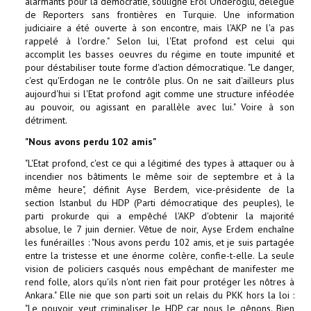
alarmants pour la démocratie, souligne Erol Onderoglu, délégué
de Reporters sans frontières en Turquie. Une information
judiciaire a été ouverte à son encontre, mais l'AKP ne l'a pas
rappelé à l'ordre." Selon lui, l'Etat profond est celui qui
accomplit les basses oeuvres du régime en toute impunité et
pour déstabiliser toute forme d'action démocratique. "Le danger,
c'est qu'Erdogan ne le contrôle plus. On ne sait d'ailleurs plus
aujourd'hui si l'Etat profond agit comme une structure inféodée
au pouvoir, ou agissant en parallèle avec lui." Voire à son
détriment.
"Nous avons perdu 102 amis"
"L'Etat profond, c'est ce qui a légitimé des types à attaquer ou à
incendier nos bâtiments le même soir de septembre et à la
même heure", définit Ayse Berdem, vice-présidente de la
section Istanbul du HDP (Parti démocratique des peuples), le
parti prokurde qui a empêché l'AKP d'obtenir la majorité
absolue, le 7 juin dernier. Vêtue de noir, Ayse Erdem enchaîne
les funérailles : "Nous avons perdu 102 amis, et je suis partagée
entre la tristesse et une énorme colère, confie-t-elle. La seule
vision de policiers casqués nous empêchant de manifester me
rend folle, alors qu'ils n'ont rien fait pour protéger les nôtres à
Ankara." Elle nie que son parti soit un relais du PKK hors la loi :
"Le pouvoir veut criminaliser le HDP car nous le gênons. Bien