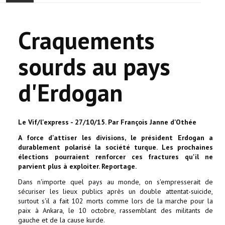
ACCUEIL
Craquements
ACTUALITÉ
sourds au pays
COMMUNAUTÉ
d'Erdogan
EVÉNEMENTS
🔔 ELECTIONS 2026 🗳️
Le Vif/l'express - 27/10/15. Par François Janne d'Othée
A force d'attiser les divisions, le président Erdogan a
EGLISE
durablement polarisé la société turque. Les prochaines
élections pourraient renforcer ces fractures qu'il ne
LE CENTRE
parvient plus à exploiter. Reportage.
Dans n'importe quel pays au monde, on s'empresserait de
CONTACT
sécuriser les lieux publics après un double attentat-suicide,
surtout s'il a fait 102 morts comme lors de la marche pour la
paix à Ankara, le 10 octobre, rassemblant des militants de
gauche et de la cause kurde.