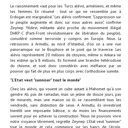
Le raisonnement vaut pour les Turcs alévis, arméniens, et même
les femmes. En résumé : tout ce qui ne ressemble pas à
Erdogan est marginalisé." Les alévis confirment. "L'oppression sur
le peuple augmente et donc sur nous autres aussi", confirme
Zeynep Yildirin, militante alévi proche du mouvement illégal
DHKP-C (Parti-Front révolutionnaire de libération du peuple),
considéré comme terroriste y compris en Europe. Nous la
retrouvons à Armutlu, au nord d'Istanbul, d'où on a une vue
panoramique sur le Bosphore et le pont qui le traverse. Les
alévis représentent 20 millions de citoyens, même si Ankara ne
les estime qu'à 8 millions. Ils forment une branche hétérodoxe
du chiisme, et sont donc considérés avec méfiance par un
pouvoir qui fait de plus en plus corps avec l'orthodoxie sunnite.
"L'Etat veut "sunniser" tout le monde"
Chez les alévis, qui vouent un culte autant à Mahomet qu'à son
gendre Ali, pas de ramadan, mais un jeûne de douze jours, pas
de minarets, mais une maison où ils se rassemblent tous les
vendredis, sans distinction de sexe. A Armutlu, ils investiront
bientôt une imposante bâtisse, si du moins les financements
suivent pour en achever la construction. "Nous ne pouvons vivre
notre croyance librement, regrette Zeynep. L'Etat veut "sunniser"
tout le monde, et cela commence sur les bancs de l'école.