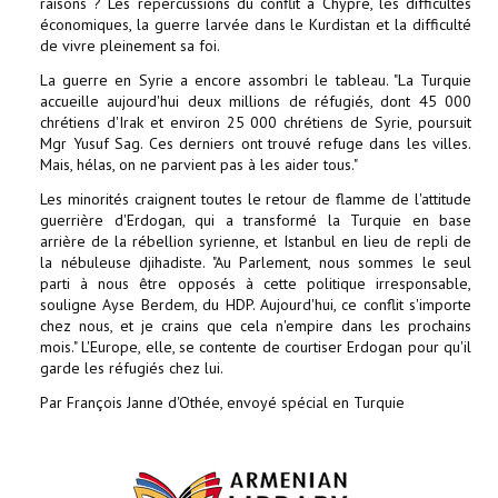
raisons ? Les répercussions du conflit à Chypre, les difficultés
économiques, la guerre larvée dans le Kurdistan et la difficulté
de vivre pleinement sa foi.
La guerre en Syrie a encore assombri le tableau. "La Turquie
accueille aujourd'hui deux millions de réfugiés, dont 45 000
chrétiens d'Irak et environ 25 000 chrétiens de Syrie, poursuit
Mgr Yusuf Sag. Ces derniers ont trouvé refuge dans les villes.
Mais, hélas, on ne parvient pas à les aider tous."
Les minorités craignent toutes le retour de flamme de l'attitude
guerrière d'Erdogan, qui a transformé la Turquie en base
arrière de la rébellion syrienne, et Istanbul en lieu de repli de
la nébuleuse djihadiste. "Au Parlement, nous sommes le seul
parti à nous être opposés à cette politique irresponsable,
souligne Ayse Berdem, du HDP. Aujourd'hui, ce conflit s'importe
chez nous, et je crains que cela n'empire dans les prochains
mois." L'Europe, elle, se contente de courtiser Erdogan pour qu'il
garde les réfugiés chez lui.
Par François Janne d'Othée, envoyé spécial en Turquie