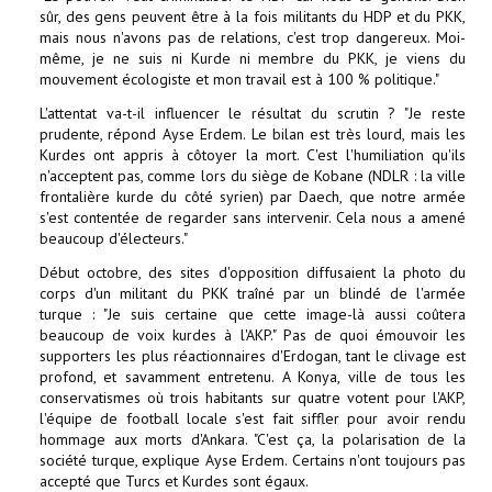
sûr, des gens peuvent être à la fois militants du HDP et du PKK,
mais nous n'avons pas de relations, c'est trop dangereux. Moi-
même, je ne suis ni Kurde ni membre du PKK, je viens du
mouvement écologiste et mon travail est à 100 % politique."
L'attentat va-t-il influencer le résultat du scrutin ? "Je reste
prudente, répond Ayse Erdem. Le bilan est très lourd, mais les
Kurdes ont appris à côtoyer la mort. C'est l'humiliation qu'ils
n'acceptent pas, comme lors du siège de Kobane (NDLR : la ville
frontalière kurde du côté syrien) par Daech, que notre armée
s'est contentée de regarder sans intervenir. Cela nous a amené
beaucoup d'électeurs."
Début octobre, des sites d'opposition diffusaient la photo du
corps d'un militant du PKK traîné par un blindé de l'armée
turque : "Je suis certaine que cette image-là aussi coûtera
beaucoup de voix kurdes à l'AKP." Pas de quoi émouvoir les
supporters les plus réactionnaires d'Erdogan, tant le clivage est
profond, et savamment entretenu. A Konya, ville de tous les
conservatismes où trois habitants sur quatre votent pour l'AKP,
l'équipe de football locale s'est fait siffler pour avoir rendu
hommage aux morts d'Ankara. "C'est ça, la polarisation de la
société turque, explique Ayse Erdem. Certains n'ont toujours pas
accepté que Turcs et Kurdes sont égaux.