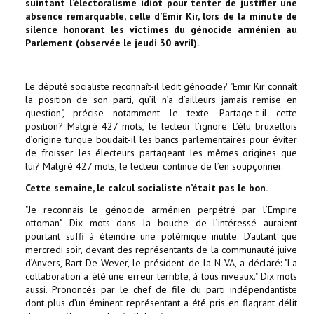
suintant l’électoralisme idiot pour tenter de justifier une
absence remarquable, celle d’Emir Kir, lors de la minute de
silence honorant les victimes du génocide arménien au
Parlement (observée le jeudi 30 avril).
Le député socialiste reconnaît-il ledit génocide? "Emir Kir connaît
la position de son parti, qu’il n’a d’ailleurs jamais remise en
question", précise notamment le texte. Partage-t-il cette
position? Malgré 427 mots, le lecteur l’ignore. L’élu bruxellois
d’origine turque boudait-il les bancs parlementaires pour éviter
de froisser les électeurs partageant les mêmes origines que
lui? Malgré 427 mots, le lecteur continue de l’en soupçonner.
Cette semaine, le calcul socialiste n’était pas le bon.
"Je reconnais le génocide arménien perpétré par l’Empire
ottoman". Dix mots dans la bouche de l’intéressé auraient
pourtant suffi à éteindre une polémique inutile. D’autant que
mercredi soir, devant des représentants de la communauté juive
d’Anvers, Bart De Wever, le président de la N-VA, a déclaré: "La
collaboration a été une erreur terrible, à tous niveaux." Dix mots
aussi. Prononcés par le chef de file du parti indépendantiste
dont plus d’un éminent représentant a été pris en flagrant délit