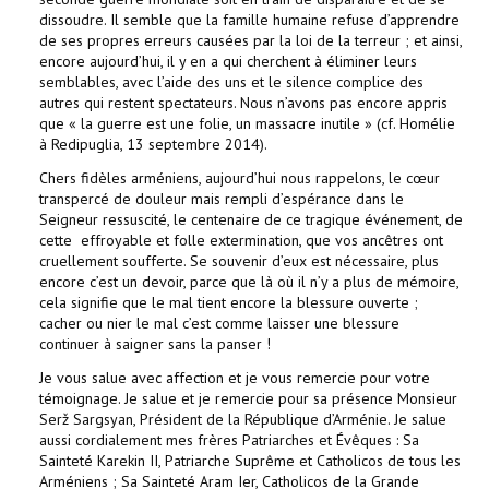
dissoudre. Il semble que la famille humaine refuse d’apprendre
de ses propres erreurs causées par la loi de la terreur ; et ainsi,
encore aujourd’hui, il y en a qui cherchent à éliminer leurs
semblables, avec l’aide des uns et le silence complice des
autres qui restent spectateurs. Nous n’avons pas encore appris
que « la guerre est une folie, un massacre inutile » (cf. Homélie
à Redipuglia, 13 septembre 2014).
Chers fidèles arméniens, aujourd’hui nous rappelons, le cœur
transpercé de douleur mais rempli d’espérance dans le
Seigneur ressuscité, le centenaire de ce tragique événement, de
cette effroyable et folle extermination, que vos ancêtres ont
cruellement soufferte. Se souvenir d’eux est nécessaire, plus
encore c’est un devoir, parce que là où il n’y a plus de mémoire,
cela signifie que le mal tient encore la blessure ouverte ;
cacher ou nier le mal c’est comme laisser une blessure
continuer à saigner sans la panser !
Je vous salue avec affection et je vous remercie pour votre
témoignage. Je salue et je remercie pour sa présence Monsieur
Serž Sargsyan, Président de la République d’Arménie. Je salue
aussi cordialement mes frères Patriarches et Évêques : Sa
Sainteté Karekin II, Patriarche Suprême et Catholicos de tous les
Arméniens ; Sa Sainteté Aram Ier, Catholicos de la Grande