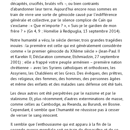
décapités, crucifiés, brulés vifs –, ou bien contraints
d’abandonner leur terre. Aujourd’hui encore nous sommes en
train de vivre une sorte de génocide causé par l’indifférence
générale et collective, par le silence complice de Caïn qui
s’exclame : « Que m’importe ? », « Suis-je le gardien de mon
frère ? » (Gn 4, 9 ; Homélie à Redipuglia, 13 septembre 2014).
Notre humanité a vécu, le siècle dernier, trois grandes tragédies
inouïes : la première est celle qui est généralement considérée
comme « le premier génocide du XXème siècle » (Jean-Paul II
et Karekin II, Déclaration commune, Etchmiadzin, 27 septembre
2001) ; elle a frappé votre peuple arménien – première nation
chrétienne – avec les Syriens catholiques et orthodoxes, les
Assyriens, les Chaldéens et les Grecs. Des évêques, des prêtres,
des religieux, des femmes, des hommes, des personnes âgées
et même des enfants et des malades sans défense ont été tués.
Les deux autres ont été perpétrées par le nazisme et par le
stalinisme. Et, plus récemment, d’autres exterminations de masse,
comme celles au Cambodge, au Rwanda, au Burundi, en Bosnie.
Cependant, il semble que l’humanité ne réussisse pas à cesser
de verser le sang innocent.
Il semble que l’enthousiasme qui est apparu à la fin de la
seconde guerre mondiale soit en train de disparaître et de se