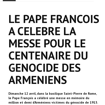
ACCUEIL
LE PAPE FRANCOIS
ACTUALITÉ
A CELEBRE LA
COMMUNAUTÉ
MESSE POUR LE
EVÉNEMENTS
CENTENAIRE DU
🔔 ELECTIONS 2026 🗳️
GENOCIDE DES
EGLISE
ARMENIENS
LE CENTRE
CONTACT
Dimanche 12 avril, dans la basilique Saint-Pierre de Rome,
le Pape François a célébré une messe en mémoire du
million et demi d’Arméniens victimes du génocide de 1915.