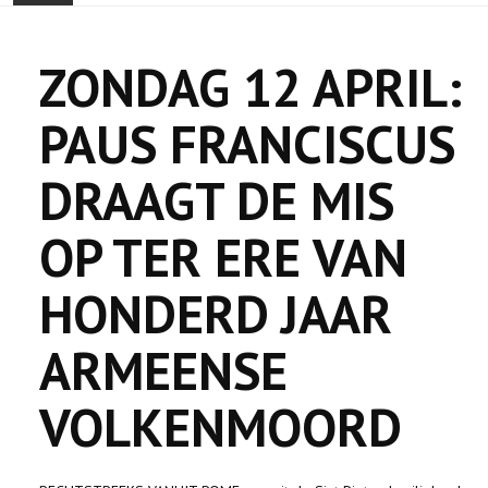
ONTHAAL
ZONDAG 12 APRIL:
ACTUALITEIT
PAUS FRANCISCUS
GEMEENSCHAP
DRAAGT DE MIS
EVENTS
OP TER ERE VAN
🔔 VERKIEZINGEN 2026 🗳️
HONDERD JAAR
KERK
ARMEENSE
HAY DOUN
VOLKENMOORD
VERENIGINGEN
CONTACT