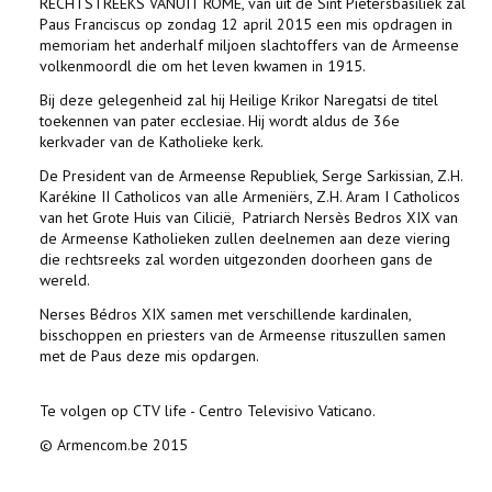
RECHTSTREEKS VANUIT ROME, van uit de Sint Pietersbasiliek zal
Paus Franciscus op zondag 12 april 2015 een mis opdragen in
memoriam het anderhalf miljoen slachtoffers van de Armeense
volkenmoordl die om het leven kwamen in 1915.
Bij deze gelegenheid zal hij Heilige Krikor Naregatsi de titel
toekennen van pater ecclesiae. Hij wordt aldus de 36e
kerkvader van de Katholieke kerk.
De President van de Armeense Republiek, Serge Sarkissian, Z.H.
Karékine II Catholicos van alle Armeniërs, Z.H. Aram I Catholicos
van het Grote Huis van Cilicië, Patriarch Nersès Bedros XIX van
de Armeense Katholieken zullen deelnemen aan deze viering
die rechtsreeks zal worden uitgezonden doorheen gans de
wereld.
Nerses Bédros XIX samen met verschillende kardinalen,
bisschoppen en priesters van de Armeense rituszullen samen
met de Paus deze mis opdargen.
Te volgen op CTV life - Centro Televisivo Vaticano.
© Armencom.be 2015