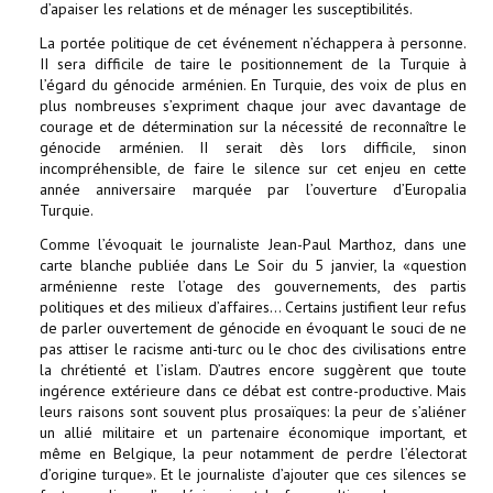
d’apaiser les relations et de ménager les susceptibilités.
La portée politique de cet événement n’échappera à personne.
II sera difficile de taire le positionnement de la Turquie à
l’égard du génocide arménien. En Turquie, des voix de plus en
plus nombreuses s’expriment chaque jour avec davantage de
courage et de détermination sur la nécessité de reconnaître le
génocide arménien. II serait dès lors difficile, sinon
incompréhensible, de faire le silence sur cet enjeu en cette
année anniversaire marquée par l’ouverture d’Europalia
Turquie.
Comme l’évoquait le journaliste Jean-Paul Marthoz, dans une
carte blanche publiée dans Le Soir du 5 janvier, la «question
arménienne reste l’otage des gouvernements, des partis
politiques et des milieux d’affaires… Certains justifient leur refus
de parler ouvertement de génocide en évoquant le souci de ne
pas attiser le racisme anti-turc ou le choc des civilisations entre
la chrétienté et l’islam. D’autres encore suggèrent que toute
ingérence extérieure dans ce débat est contre-productive. Mais
leurs raisons sont souvent plus prosaïques: la peur de s’aliéner
un allié militaire et un partenaire économique important, et
même en Belgique, la peur notamment de perdre l’électorat
d’origine turque». Et le journaliste d’ajouter que ces silences se