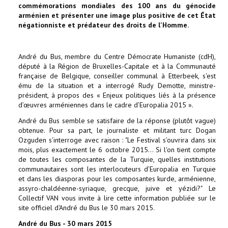
commémorations mondiales des 100 ans du génocide
arménien et présenter une image plus positive de cet État
négationniste et prédateur des droits de l'Homme.
André du Bus, membre du Centre Démocrate Humaniste (cdH),
député à la Région de Bruxelles-Capitale et à la Communauté
française de Belgique, conseiller communal à Etterbeek, s'est
ému de la situation et a interrogé Rudy Demotte, ministre-
président, à propos des « Enjeux politiques liés à la présence
d’œuvres arméniennes dans le cadre d’Europalia 2015 ».
André du Bus semble se satisfaire de la réponse (plutôt vague)
obtenue. Pour sa part, le journaliste et militant turc Dogan
Ozguden s'interroge avec raison : "Le Festival s’ouvrira dans six
mois, plus exactement le 6 octobre 2015… Si l'on tient compte
de toutes les composantes de la Turquie, quelles institutions
communautaires sont les interlocuteurs d’Europalia en Turquie
et dans les diasporas pour les composantes kurde, arménienne,
assyro-chaldéenne-syriaque, grecque, juive et yézidi?" Le
Collectif VAN vous invite à lire cette information publiée sur le
site officiel d'André du Bus le 30 mars 2015.
André du Bus - 30 mars 2015