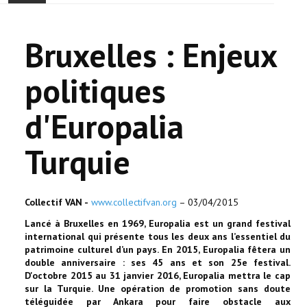
ACCUEIL
Bruxelles : Enjeux
ACTUALITÉ
politiques
COMMUNAUTÉ
d'Europalia
EVÉNEMENTS
Turquie
🔔 ELECTIONS 2026 🗳️
EGLISE
Collectif VAN -
www.collectifvan.org
– 03/04/2015
Lancé à Bruxelles en 1969, Europalia est un grand festival
LE CENTRE
international qui présente tous les deux ans l’essentiel du
patrimoine culturel d’un pays. En 2015, Europalia fêtera un
CONTACT
double anniversaire : ses 45 ans et son 25e festival.
D'octobre 2015 au 31 janvier 2016, Europalia mettra le cap
sur la Turquie. Une opération de promotion sans doute
téléguidée par Ankara pour faire obstacle aux