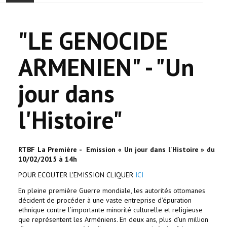
ACCUEIL
"LE GENOCIDE
ACTUALITÉ
ARMENIEN" - "Un
COMMUNAUTÉ
jour dans
EVÉNEMENTS
l'Histoire"
🔔 ELECTIONS 2026 🗳️
EGLISE
RTBF La Première - Emission « Un jour dans l'Histoire » du
10/02/2015 à 14h
LE CENTRE
POUR ECOUTER L'EMISSION CLIQUER
ICI
En pleine première Guerre mondiale, les autorités ottomanes
CONTACT
décident de procéder à une vaste entreprise d’épuration
ethnique contre l’importante minorité culturelle et religieuse
que représentent les Arméniens. En deux ans, plus d’un million