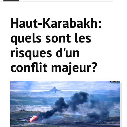
ACCUEIL
Haut-Karabakh:
ACTUALITÉ
quels sont les
COMMUNAUTÉ
risques d'un
EVÉNEMENTS
conflit majeur?
🔔 ELECTIONS 2026 🗳️
EGLISE
LE CENTRE
CONTACT