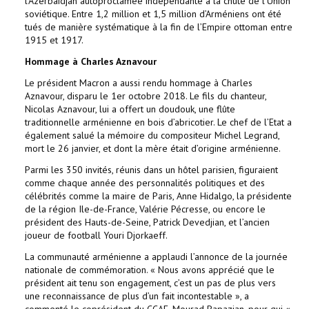
l’Azerbaïdjan autoproclamée indépendante à la chute de l’Union
soviétique. Entre 1,2 million et 1,5 million d’Arméniens ont été
tués de manière systématique à la fin de l’Empire ottoman entre
1915 et 1917.
Hommage à Charles Aznavour
Le président Macron a aussi rendu hommage à Charles
Aznavour, disparu le 1er octobre 2018. Le fils du chanteur,
Nicolas Aznavour, lui a offert un doudouk, une flûte
traditionnelle arménienne en bois d’abricotier. Le chef de l’Etat a
également salué la mémoire du compositeur Michel Legrand,
mort le 26 janvier, et dont la mère était d’origine arménienne.
Parmi les 350 invités, réunis dans un hôtel parisien, figuraient
comme chaque année des personnalités politiques et des
célébrités comme la maire de Paris, Anne Hidalgo, la présidente
de la région Ile-de-France, Valérie Pécresse, ou encore le
président des Hauts-de-Seine, Patrick Devedjian, et l’ancien
joueur de football Youri Djorkaeff.
La communauté arménienne a applaudi l’annonce de la journée
nationale de commémoration. « Nous avons apprécié que le
président ait tenu son engagement, c’est un pas de plus vers
une reconnaissance de plus d’un fait incontestable », a