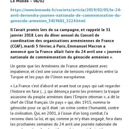
Le Monde – 06/02
https://www.lemonde.fr/societe/article/2019/02/05/le-24-
avril-deviendra-journee-nationale-de-commemoration-du-
genocide-armenien_5419681_3224.html
Il l’avait promis lors de sa campagne, et rappelé le 31
janvier 2018. Lors du dîner annuel du Conseil de
coordination des organisations arméniennes de France
(CCAF), mardi 5 février, à Paris, Emmanuel Macron a
annoncé que la France allait faire du 24 avril une « journée
nationale de commémoration du génocide arménien ».
Un geste que les Arméniens de France attendaient avec
impatience, et c’est une source de tensions régulières entre la
Turquie et les pays de l’Union européenne.
« La France c’est d’abord et avant tout ce pays qui sait regarder
l’histoire en face (…), qui dénonça parmi les premiers la traque
assassine du peuple arménien dans l’Empire ottoman », a dit le
chef de l’Etat français. Un pays « qui, dès 1915, nomma le
génocide pour ce qu’il était : un crime contre l’humanité, contre
la civilisation. Qui, en 2001, à l’issue d’un long combat, l’a
reconnu dans la loi, et qui, comme je m’y étais engagé, fera dans
les prochaines semaines du 24 avril une journée nationale de