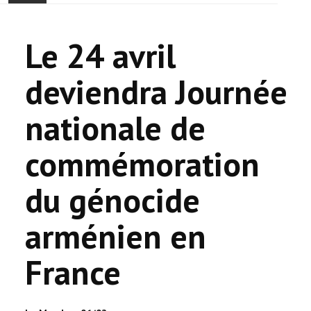
ACCUEIL
Le 24 avril
ACTUALITÉ
deviendra Journée
COMMUNAUTÉ
nationale de
EVÉNEMENTS
commémoration
🔔 ELECTIONS 2026 🗳️
du génocide
EGLISE
arménien en
LE CENTRE
France
CONTACT