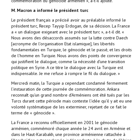
commémoration du génocide arménien », a-t-il ajouté.
M. Macron a informé le président turc
Le président français a précisé avoir au préalable informé le
président turc, Recep Tayyip Erdogan, de sa décision. La France
a « un dialogue exigeant avec le président turc », a-t-il dit. «
Nous avons des désaccords assumés sur la lutte contre Daech
[acronyme de l’organisation Etat islamique], les libertés
fondamentales en Turquie, le génocide et le passé, et les droits
de l’homme en Turquie. Nous avons des points de convergence
qui justifient le dialogue, comme la nécessité d’une transition
politique en Syrie. A ce titre le dialogue avec la Turquie est
indispensable. Je me refuse à rompre le fil du dialogue. »
Mercredi matin, la Turquie a cependant condamné fermement
l’instauration de cette journée de commémoration. Ankara
reconnaît qu’un grand nombre d’Arméniens ont été tués par les
Turcs durant cette période mais conteste l’idée qu’il y ait eu une
volonté systématique de les exterminer, rejetant de ce fait le
terme de « génocide ».
La France a reconnu officiellement en 2001 le génocide
arménien, commémoré chaque année le 24 avril en Arménie et
dans le Haut-Karabakh, une province arménienne rattachée à