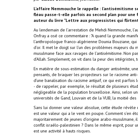
L’affaire Nemmouche le rappelle : l’antisémitisme s
fléau passe-t-elle parfois au second plan pour une 
auteur du livre "Lettre aux progressistes qui flirtent
Au lendemain de l’arrestation de Mehdi Nemmouche, l’au
Onfray a osé ce commentaire : "A quand la grande manifes
l’anthropologue franco-algérienne Dounia Bouziane, qui 
d’or. Il met le doigt sur l’un des problèmes majeurs du mo
musulmane face aux ravages de l’antisémitisme. Non pas
d’Allah. Simplement, on vit dans la peur des intégristes, 
En matière de sous-estimation du danger antisémite, une 
pensants, de braquer les projecteurs sur le racisme anti
d’une banalisation du racisme antijuif, ce qui est parfois
- de rappeler, par exemple, le résultat de plusieurs étu
négligeable de la population bruxelloise. Ainsi, selon u
universités de Gand, Louvain et de la VUB, la moitié de
Sans lui donner une valeur absolue, cette étude révèle u
est une valeur qui a le vent en poupe. Comment s’en éto
majoritairement de jeunes d’origine arabo-musulmane, il 
conflit israélo-palestinien ? Dans le même esprit, pour u
est une activité à hauts risques.