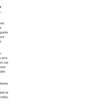
e
,
hel
e
 parle
ture
s
n-
u prix
mon cas
 non
 des
itisme
ent le
rchés,