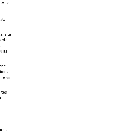
ses, se
tats
dans la
sable
t
u’ils
igné
tions
mme un
ites
a
n et