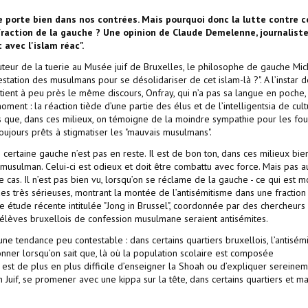
e porte bien dans nos contrées. Mais pourquoi donc la lutte contre c
fraction de la gauche ? Une opinion de Claude Demelenne, journaliste
 avec l'islam réac".
teur de la tuerie au Musée juif de Bruxelles, le philosophe de gauche Mic
tation des musulmans pour se désolidariser de cet islam-là ?". A l’instar d
tient à peu près le même discours, Onfray, qui n’a pas sa langue en poche,
ment : la réaction tiède d’une partie des élus et de l’intelligentsia de cul
 que, dans ces milieux, on témoigne de la moindre sympathie pour les fou
toujours prêts à stigmatiser les "mauvais musulmans".
certaine gauche n’est pas en reste. Il est de bon ton, dans ces milieux bie
-musulman. Celui-ci est odieux et doit être combattu avec force. Mais pas a
 le cas. Il n’est pas bien vu, lorsqu’on se réclame de la gauche - ce qui est 
des très sérieuses, montrant la montée de l’antisémitisme dans une fraction
ne étude récente intitulée "Jong in Brussel", coordonnée par des chercheurs
s élèves bruxellois de confession musulmane seraient antisémites.
ne tendance peu contestable : dans certains quartiers bruxellois, l’antisém
nner lorsqu’on sait que, là où la population scolaire est composée
est de plus en plus difficile d’enseigner la Shoah ou d’expliquer sereinem
n Juif, se promener avec une kippa sur la tête, dans certains quartiers et ma