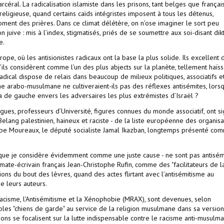
céral. La radicalisation islamiste dans les prisons, tant belges que françai
e religieuse, quand certains caïds intégristes imposent à tous les détenus,
oment des prières. Dans ce climat délétère, on n’ose imaginer le sort peu
 juive : mis à l’index, stigmatisés, priés de se soumettre aux soi-disant dik
e.
urope, où les antisionistes radicaux ont la base la plus solide. Ils excellent 
’ils considèrent comme l’un des plus abjects sur la planète, tellement haïs
 radical dispose de relais dans beaucoup de milieux politiques, associatifs e
ne arabo-musulmane ne cultiveraient-ils pas des réflexes antisémites, lorsq
ia de gauche envers les adversaires les plus extrémistes d’Israël ?
ogues, professeurs d’Université, figures connues du monde associatif, ont s
elang palestinien, haineux et raciste - de la liste européenne des organisa
lippe Moureaux, le député socialiste Jamal Ikazban, longtemps présenté co
 - que je considère évidemment comme une juste cause - ne sont pas antisém
ate-écrivain français Jean-Christophe Rufin, comme des "facilitateurs de l
ons du bout des lèvres, quand des actes flirtant avec l’antisémitisme au
de leurs auteurs.
cisme, l’Antisémitisme et la Xénophobie (MRAX), sont devenues, selon
tables "chiens de garde" au service de la religion musulmane dans sa version
ions se focalisent sur la lutte indispensable contre le racisme anti-musulma