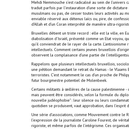
Mehdi Nemmouche s’est radicalisé au sein de l’univers car
traduit parfois par l’instauration d’une sorte de dictatur
musulmans ou pas, de cesser toutes leurs activités au m
enviable réservé aux détenus laïcs ou, pire, de confession
d’Allah et d’un Coran interprété de manière ultra-rigorist
Bruxelles détient un triste record : elle est la ville, en E
diabolisation d’Israël, présenté comme un Etat voyou, qu
qu’il conviendrait de le rayer de la carte. L’antisionisme
intellectuels. Comment certains jeunes bruxellois d’origi
observent la complaisance d’une partie de l’intelligents
Rappelons que plusieurs intellectuels bruxellois, sociol
une pétition demandant le retrait du Hamas - le Vlaams B
terroristes. C’est notamment le cas d’un proche de Phi
futur bourgmestre potentiel de Molenbeek.
Certains militants à œillères de la cause palestinienne
mais peuvent être considérés, selon la formule du diplom
nouvelle judéophobie" : leur silence ou leurs condamnati
quotidien se produisent, vaut approbation, dans l’esprit 
Une série d’associations, comme Mouvement contre le Ra
l’expression de la journaliste Caroline Fourest, de véri
rigoriste, et même parfois de l’intégrisme. Ces organisat