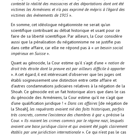
contesté la réalité des massacres et des déportations dont ont été
victimes les Arméniens et n’a pas exprimé de mépris à l’égard des
victimes des événements de 1915
».
En somme, cet idéologue négationniste ne serait qu’un
scientifique contribuant au débat historique et usant pour ce
faire de sa liberté scientifique. Par ailleurs, la Cour considère
aussi que la pénalisation du négationnisme ne se justifie pas
dans cette affaire, car elle ne répond pas à «
un besoin social
impérieux en Suisse
».
Quant au génocide, la Cour estime qu’il s’agit d’une «
notion de
droit très étroite dont la preuve est par ailleurs difficile à apporter
». A cet égard, il est intéressant d’observer que les juges ont
établi soigneusement une distinction entre cette affaire et
d'autres condamnations judiciaires relatives à la négation de la
Shoah. Ce génocide est un fait historique alors que dans le cas
du génocide des Arméniens, la Cour estime qu’il ne s’agit que
d’une qualification juridique ! «
Dans ces affaires
[de négation de
la Shoah]
, les requérants avaient nié des faits historiques, parfois
très concrets, comme l’existence des chambres à gaz »
, précise la
Cour. «
Ils niaient les crimes commis par le régime nazi, lesquels
avaient une base juridique claire et qui avaient été jugés clairement
établis par une juridiction internationale
». Ce qui n’est pas le cas