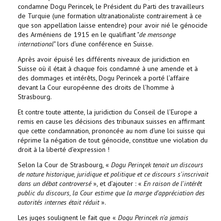
condamne Dogu Perincek, le Président du Parti des travailleurs
de Turquie (une formation ultranationaliste contrairement à ce
que son appellation laisse entendre) pour avoir nié le génocide
des Arméniens de 1915 en le qualifiant "
de mensonge
international
" lors d’une conférence en Suisse.
Après avoir épuisé les différents niveaux de juridiction en
Suisse où il était à chaque fois condamné à une amende et à
des dommages et intérêts, Dogu Perincek a porté l’affaire
devant la Cour européenne des droits de l’homme à
Strasbourg.
Et contre toute attente, la juridiction du Conseil de l’Europe a
remis en cause les décisions des tribunaux suisses en affirmant
que cette condamnation, prononcée au nom d'une loi suisse qui
réprime la négation de tout génocide, constitue une violation du
droit à la liberté d'expression !
Selon la Cour de Strasbourg, «
Dogu Perinçek tenait un discours
de nature historique, juridique et politique et ce discours s'inscrivait
dans un débat controversé
», et d’ajouter : «
En raison de l'intérêt
public du discours, la Cour estime que la marge d'appréciation des
autorités internes était réduit
».
Les juges soulignent le fait que «
Dogu Perincek n'a jamais