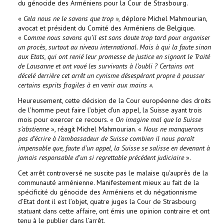
du génocide des Arméniens pour la Cour de Strasbourg.
«
Cela nous ne le savons que trop »
, déplore Michel Mahmourian,
avocat et président du Comité des Arméniens de Belgique.
« C
omme nous savons qu’il est sans doute trop tard pour organiser
un procès, surtout au niveau international. Mais à qui la faute sinon
aux Etats, qui ont renié leur promesse de justice en signant le Traité
de Lausanne et ont voué les survivants à l’oubli ? Certains ont
décelé derrière cet arrêt un cynisme désespérant propre à pousser
certains esprits fragiles à en venir aux mains ».
Heureusement, cette décision de la Cour européenne des droits
de l’homme peut faire l’objet d’un appel, la Suisse ayant trois
mois pour exercer ce recours. «
On imagine mal que la Suisse
s’abstienne
», réagit Michel Mahmourian. «
Nous ne manquerons
pas d’écrire à l’ambassadeur de Suisse combien il nous paraît
impensable que, faute d’un appel, la Suisse se salisse en devenant à
jamais responsable d’un si regrettable précédent judiciaire
».
Cet arrêt controversé ne suscite pas le malaise qu’auprès de la
communauté arménienne. Manifestement mieux au fait de la
spécificité du génocide des Arméniens et du négationnisme
d’Etat dont il est l’objet, quatre juges la Cour de Strasbourg
statuant dans cette affaire, ont émis une opinion contraire et ont
tenu à le publier dans l’arrêt.