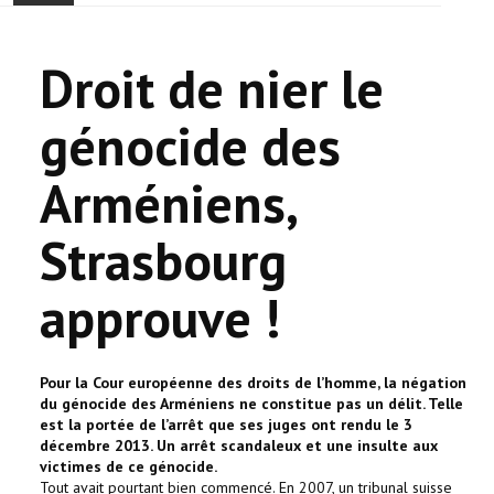
ONTHAAL
Droit de nier le
ACTUALITEIT
génocide des
GEMEENSCHAP
Arméniens,
EVENTS
Strasbourg
🔔 VERKIEZINGEN 2026 🗳️
approuve !
KERK
HAY DOUN
Pour la Cour européenne des droits de l’homme, la négation
du génocide des Arméniens ne constitue pas un délit. Telle
VERENIGINGEN
est la portée de l’arrêt que ses juges ont rendu le 3
décembre 2013. Un arrêt scandaleux et une insulte aux
victimes de ce génocide.
CONTACT
Tout avait pourtant bien commencé. En 2007, un tribunal suisse