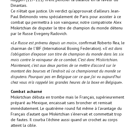
Dinantais.
Ce n’était que justice. Un verdict qu’approuvait d’ailleurs Jean-
Paul Belmondo venu spécialement de Paris pour assister à ce
combat qui permettra à son vainqueur, notre compatriote Alex
Miskirtchian de disputer le titre de champion du monde détenu
par le Russe Evegeny Radovich.
«
Le Russe est prévenu depuis un mois
», confirmait Roberto Rea, le
chairman de l’IBF (International Boxing Federation). «
Il est dans
l’obligation d’exposer son titre de champion du monde dans les six
mois contre le vainqueur de ce combat. C’est donc Miskirtchian.
Maintenant, c’est aux deux parties de se mettre d’accord sur le
montant des bourses et l’endroit où ce championnat du monde se
disputera. Pourquoi pas en Belgique car ce que j’ai vu aujourd’hui
chez vous m’a rappelé les grandes heures de la boxe en Belgique
».
Combat acharné
Miskirtchian débuta en trombe mais le Français, supérieurement
préparé au Mexique, encaissait sans broncher et remisait
immédiatement. Le quatrième round fut même à l’avantage du
Français d’autant que Miskirtchian s’énervait et commettait trop
de fautes. Il courba l’échine aussi quand un crochet au corps
atteint la cible.