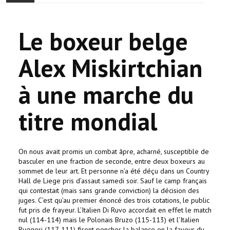
ONTHAAL
Le boxeur belge
ACTUALITEIT
Alex Miskirtchian
GEMEENSCHAP
à une marche du
EVENTS
titre mondial
🔔 VERKIEZINGEN 2026 🗳️
KERK
On nous avait promis un combat âpre, acharné, susceptible de
basculer en une fraction de seconde, entre deux boxeurs au
HAY DOUN
sommet de leur art. Et personne n’a été déçu dans un Country
Hall de Liege pris d’assaut samedi soir. Sauf le camp français
qui contestait (mais sans grande conviction) la décision des
VERENIGINGEN
juges. C’est qu’au premier énoncé des trois cotations, le public
fut pris de frayeur. L’Italien Di Ruvo accordait en effet le match
nul (114-114) mais le Polonais Bruzo (115-113) et l’Italien
CONTACT
Ruggeri (117-111) firent pencher la balance en la faveur du