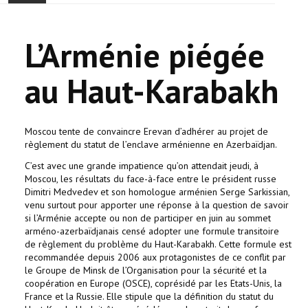
ONTHAAL
L’Arménie piégée
ACTUALITEIT
au Haut-Karabakh
GEMEENSCHAP
EVENTS
Moscou tente de convaincre Erevan d’adhérer au projet de
règlement du statut de l’enclave arménienne en Azerbaïdjan.
🔔 VERKIEZINGEN 2026 🗳️
C’est avec une grande impatience qu’on attendait jeudi, à
Moscou, les résultats du face-à-face entre le président russe
Dimitri Medvedev et son homologue arménien Serge Sarkissian,
KERK
venu surtout pour apporter une réponse à la question de savoir
si l’Arménie accepte ou non de participer en juin au sommet
HAY DOUN
arméno-azerbaïdjanais censé adopter une formule transitoire
de règlement du problème du Haut-Karabakh. Cette formule est
recommandée depuis 2006 aux protagonistes de ce conflit par
VERENIGINGEN
le Groupe de Minsk de l’Organisation pour la sécurité et la
coopération en Europe (OSCE), coprésidé par les Etats-Unis, la
CONTACT
France et la Russie. Elle stipule que la définition du statut du