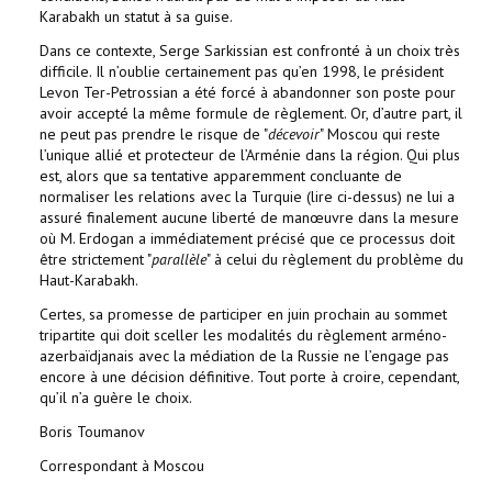
Karabakh un statut à sa guise.
Dans ce contexte, Serge Sarkissian est confronté à un choix très
difficile. Il n’oublie certainement pas qu’en 1998, le président
Levon Ter-Petrossian a été forcé à abandonner son poste pour
avoir accepté la même formule de règlement. Or, d’autre part, il
ne peut pas prendre le risque de "
décevoir
" Moscou qui reste
l’unique allié et protecteur de l’Arménie dans la région. Qui plus
est, alors que sa tentative apparemment concluante de
normaliser les relations avec la Turquie (lire ci-dessus) ne lui a
assuré finalement aucune liberté de manœuvre dans la mesure
où M. Erdogan a immédiatement précisé que ce processus doit
être strictement "
parallèle
" à celui du règlement du problème du
Haut-Karabakh.
Certes, sa promesse de participer en juin prochain au sommet
tripartite qui doit sceller les modalités du règlement arméno-
azerbaïdjanais avec la médiation de la Russie ne l’engage pas
encore à une décision définitive. Tout porte à croire, cependant,
qu’il n’a guère le choix.
Boris Toumanov
Correspondant à Moscou