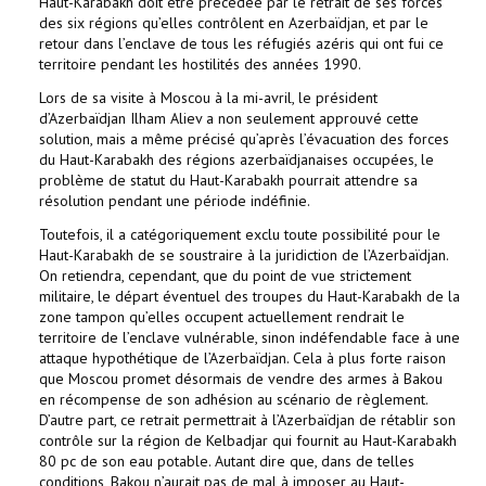
Haut-Karabakh doit être précédée par le retrait de ses forces
des six régions qu’elles contrôlent en Azerbaïdjan, et par le
retour dans l’enclave de tous les réfugiés azéris qui ont fui ce
territoire pendant les hostilités des années 1990.
Lors de sa visite à Moscou à la mi-avril, le président
d’Azerbaïdjan Ilham Aliev a non seulement approuvé cette
solution, mais a même précisé qu’après l’évacuation des forces
du Haut-Karabakh des régions azerbaïdjanaises occupées, le
problème de statut du Haut-Karabakh pourrait attendre sa
résolution pendant une période indéfinie.
Toutefois, il a catégoriquement exclu toute possibilité pour le
Haut-Karabakh de se soustraire à la juridiction de l’Azerbaïdjan.
On retiendra, cependant, que du point de vue strictement
militaire, le départ éventuel des troupes du Haut-Karabakh de la
zone tampon qu’elles occupent actuellement rendrait le
territoire de l’enclave vulnérable, sinon indéfendable face à une
attaque hypothétique de l’Azerbaïdjan. Cela à plus forte raison
que Moscou promet désormais de vendre des armes à Bakou
en récompense de son adhésion au scénario de règlement.
D’autre part, ce retrait permettrait à l’Azerbaïdjan de rétablir son
contrôle sur la région de Kelbadjar qui fournit au Haut-Karabakh
80 pc de son eau potable. Autant dire que, dans de telles
conditions, Bakou n’aurait pas de mal à imposer au Haut-