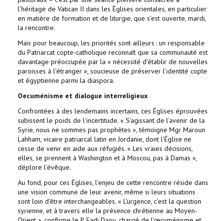
l’héritage de Vatican II dans les Églises orientales, en particulier
en matière de formation et de liturgie, que s’est ouverte, mardi,
la rencontre.
Mais pour beaucoup, les priorités sont ailleurs : un responsable
du Patriarcat copte-catholique reconnaît que sa communauté est
davantage préoccupée par la « nécessité d’établir de nouvelles
paroisses à l’étranger », soucieuse de préserver l’identité copte
et égyptienne parmi la diaspora.
Oecuménisme et dialogue interreligieux
Confrontées à des lendemains incertains, ces Églises éprouvées
subissent le poids de l’incertitude. « S’agissant de l’avenir de la
Syrie, nous ne sommes pas prophètes », témoigne Mgr Maroun
Lahham, vicaire patriarcal latin en Jordanie, dont l’Église ne
cesse de venir en aide aux réfugiés. « Les vraies décisions,
elles, se prennent à Washington et à Moscou, pas à Damas »,
déplore l’évêque.
Au fond, pour ces Églises, l’enjeu de cette rencontre réside dans
une vision commune de leur avenir, même si leurs situations
sont loin d’être interchangeables. « L’urgence, c’est la question
syrienne, et à travers elle la présence chrétienne au Moyen-
Orient », confirme le P. Fadi Daou, chargé de l’œcuménisme et