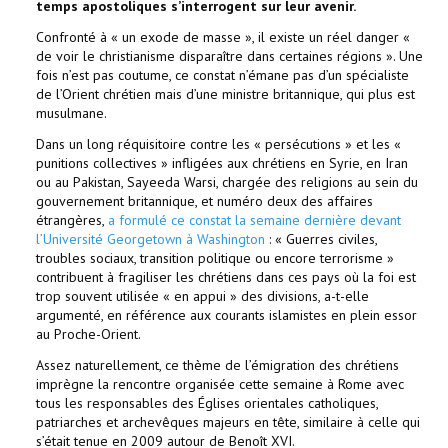
temps apostoliques s’interrogent sur leur avenir.
Confronté à « un exode de masse », il existe un réel danger «
de voir le christianisme disparaître dans certaines régions ». Une
fois n’est pas coutume, ce constat n’émane pas d’un spécialiste
de l’Orient chrétien mais d’une ministre britannique, qui plus est
musulmane.
Dans un long réquisitoire contre les « persécutions » et les «
punitions collectives » infligées aux chrétiens en Syrie, en Iran
ou au Pakistan, Sayeeda Warsi, chargée des religions au sein du
gouvernement britannique, et numéro deux des affaires
étrangères,
a formulé ce constat la semaine dernière devant
l’Université Georgetown à Washington
: « Guerres civiles,
troubles sociaux, transition politique ou encore terrorisme »
contribuent à fragiliser les chrétiens dans ces pays où la foi est
trop souvent utilisée « en appui » des divisions, a-t-elle
argumenté, en référence aux courants islamistes en plein essor
au Proche-Orient.
Assez naturellement, ce thème de l’émigration des chrétiens
imprègne la rencontre organisée cette semaine à Rome avec
tous les responsables des Églises orientales catholiques,
patriarches et archevêques majeurs en tête, similaire à celle qui
s’était tenue en 2009 autour de Benoît XVI.