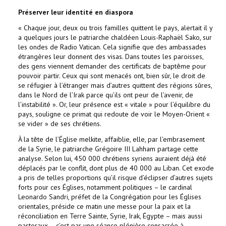
Préserver leur identité en diaspora
« Chaque jour, deux ou trois familles quittent le pays, alertait il y
a quelques jours le patriarche chaldéen Louis-Raphaël Sako, sur
les ondes de Radio Vatican. Cela signifie que des ambassades
étrangères leur donnent des visas. Dans toutes les paroisses,
des gens viennent demander des certificats de baptême pour
pouvoir partir. Ceux qui sont menacés ont, bien sûr, le droit de
se réfugier à l’étranger mais d’autres quittent des régions sûres,
dans le Nord de l’Irak parce qu’ils ont peur de l’avenir, de
l’instabilité ». Or, leur présence est « vitale » pour l’équilibre du
pays, souligne ce primat qui redoute de voir le Moyen-Orient «
se vider » de ses chrétiens.
À la tête de l’Église melkite, affaiblie, elle, par l’embrasement
de la Syrie, le patriarche Grégoire III Lahham partage cette
analyse. Selon lui, 450 000 chrétiens syriens auraient déjà été
déplacés par le conflit, dont plus de 40 000 au Liban. Cet exode
a pris de telles proportions qu’il risque d’éclipser d’autres sujets
forts pour ces Églises, notamment politiques – le cardinal
Leonardo Sandri, préfet de la Congrégation pour les Églises
orientales, préside ce matin une messe pour la paix et la
réconciliation en Terre Sainte, Syrie, Irak, Égypte – mais aussi
pastoraux – c’est par une séance plénière consacrée à