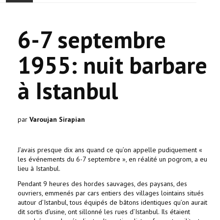
ONTHAAL
6-7 septembre
ACTUALITEIT
1955: nuit barbare
GEMEENSCHAP
à Istanbul
EVENTS
🔔 VERKIEZINGEN 2026 🗳️
par
Varoujan Sirapian
KERK
J’avais presque dix ans quand ce qu’on appelle pudiquement «
les événements du 6-7 septembre », en réalité un pogrom, a eu
HAY DOUN
lieu à Istanbul.
Pendant 9 heures des hordes sauvages, des paysans, des
VERENIGINGEN
ouvriers, emmenés par cars entiers des villages lointains situés
autour d’Istanbul, tous équipés de bâtons identiques qu’on aurait
CONTACT
dit sortis d’usine, ont sillonné les rues d’Istanbul. Ils étaient