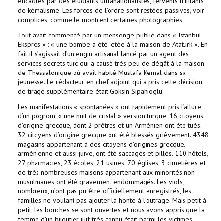
encadrés par des étudiants ultranationalistes, fervents militants
de kémalisme. Les forces de l’ordre sont restées passives, voir
complices, comme le montrent certaines photographies.
Tout avait commencé par un mensonge publié dans « Istanbul
Ekspres » : « une bombe a été jetée à la maison de Atatürk ». En
fait il s’agissait d’un engin artisanal lancé par un agent des
services secrets turc qui a causé très peu de dégât à la maison
de Thessalonique où avait habité Mustafa Kemal dans sa
jeunesse. Le rédacteur en chef adjoint qui a pris cette décision
de tirage supplémentaire était Göksin Sipahioglu.
Les manifestations « spontanées » ont rapidement pris l’allure
d’un pogrom, « une nuit de cristal » version turque. 16 citoyens
d’origine grecque, dont 2 prêtres et un Arménien ont été tués.
32 citoyens d’origine grecque ont été blessés grièvement. 4348
magasins appartenant à des citoyens d’origines grecque,
arménienne et aussi juive, ont été saccagés et pillés. 110 hôtels,
27 pharmacies, 23 écoles, 21 usines, 70 églises, 3 cimetières et
de très nombreuses maisons appartenant aux minorités non
musulmanes ont été gravement endommagés. Les viols,
nombreux, n’ont pas pu être officiellement enregistrés, les
familles ne voulant pas ajouter la honte à l’outrage. Mais petit à
petit, les bouches se sont ouvertes et nous avons appris que la
femme d’un bijoutier juif très connu était parmi les victimes.