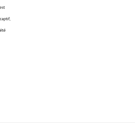
est
aptif,
 été