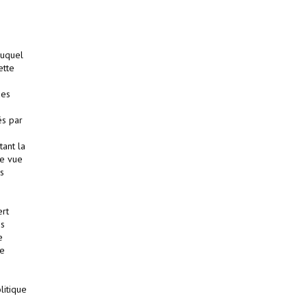
auquel
ette
des
és par
tant la
de vue
es
ert
ns
e
le
litique