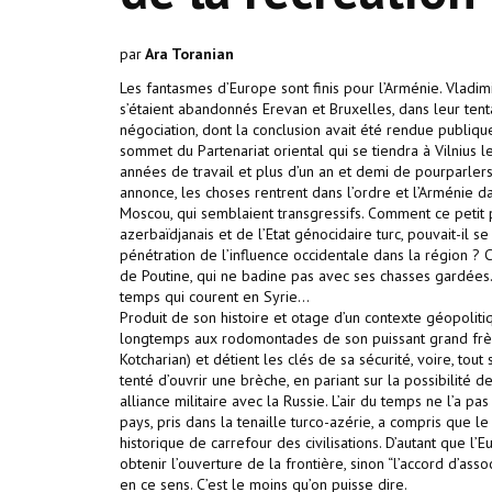
par
Ara Toranian
Les fantasmes d’Europe sont finis pour l’Arménie. Vladim
s’étaient abandonnés Erevan et Bruxelles, dans leur tent
négociation, dont la conclusion avait été rendue publiqu
sommet du Partenariat oriental qui se tiendra à Vilnius 
années de travail et plus d’un an et demi de pourparlers 
annonce, les choses rentrent dans l’ordre et l’Arménie da
Moscou, qui semblaient transgressifs. Comment ce petit
azerbaïdjanais et de l’Etat génocidaire turc, pouvait-il se
pénétration de l’influence occidentale dans la région ?
de Poutine, qui ne badine pas avec ses chasses gardées. E
temps qui courent en Syrie...
Produit de son histoire et otage d’un contexte géopoliti
longtemps aux rodomontades de son puissant grand frère
Kotcharian) et détient les clés de sa sécurité, voire, tou
tenté d’ouvrir une brèche, en pariant sur la possibilité 
alliance militaire avec la Russie. L’air du temps ne l’a p
pays, pris dans la tenaille turco-azérie, a compris que l
historique de carrefour des civilisations. D’autant que l
obtenir l’ouverture de la frontière, sinon “l’accord d’ass
en ce sens. C’est le moins qu’on puisse dire.