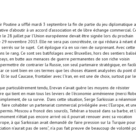
ir Poutine a sifflé mardi 3 septembre la fin de partie du jeu diplomatique 
ative d’aboutir à un accord d’association et de libre échange commercial. C
e le 28 juillet par l’Union européenne devait être signée lors du prochain
le 29 novembre 2013. Elle ne sera pas concrétisée, ce qui réduira à néant 
serrés sur le sujet. Cet épilogue n’a en soi rien de surprenant. Avec cette
ns le rang. Ce sont ses batifolages avec Bruxelles, hors des sentiers balis
 pays, en butte aux menaces de guerre permanentes de son riche voisin
 permettre de contrarier la Russie, son seul partenaire stratégique, en facili
 Car ce sont bien en ces termes que les choses étaient analysées du point 
t le sud Caucase, frontalier avec l’Iran, en est une de choix, surtout par l
que particulièrement tendu, Erevan n’avait guère les moyens de résister
 qui tient en main tous les leviers de l’économie arménienne (merci Rob
t simplement, de sa survie. Dans cette situation, Serge Sarkissian a néanmoi
de faire cohabiter un partenariat commercial privilégiée avec l’Europe, et un
as permis. Moscou a froncé des sourcils, Tehéran a toussé dans sa barbe, et 
e moment n’était pas encore arrivé où il pourrait renouer avec sa vocation
’Europe, à qui Sarkissian avait demandé de faire pression sur la Turquie pour
ociation n’aurait pas de sens”, n’a pas fait preuve de beaucoup de volonté po