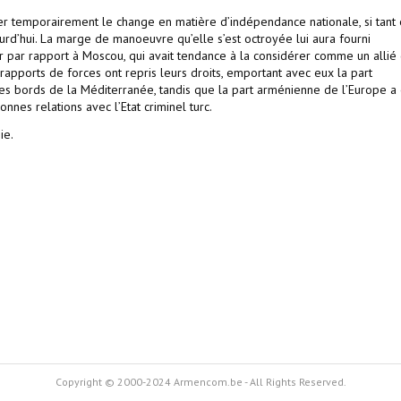
er temporairement le change en matière d’indépendance nationale, si tant 
rd’hui. La marge de manoeuvre qu’elle s’est octroyée lui aura fourni
r par rapport à Moscou, qui avait tendance à la considérer comme un allié c
s rapports de forces ont repris leurs droits, emportant avec eux la part
 les bords de la Méditerranée, tandis que la part arménienne de l’Europe a
onnes relations avec l’Etat criminel turc.
ie.
Copyright © 2000-2024 Armencom.be - All Rights Reserved.