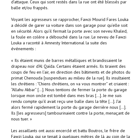
d’attaque. Ceux qui sont restés dans la rue ont été blessés par
balle et/ou frappés.
Voyant les agresseurs se rapprocher, Fawzi Mourid Fares Louka
a décidé de garer sa voiture dans son garage pour qu’elle soit
en sécurité. Alors qu’il fermait la porte avec son neveu Khaled,
la foule en colère a débouché dans la rue. Le neveu de Fawzi
Louka a raconté à Amnesty International la suite des
événements :
« Ils étaient munis de barres métalliques et brandissaient le
drapeau noir d’Al Qaïda. Certains étaient armés. Ils tiraient des
coups de feu en l’air, en direction des bâtiments et de photos du
primat Chenouda [suspendues au milieu de la rue]. Ils insultaient
les chrétiens : “Chiens chrétiens, on va vous montrer” et criaient :
“Allahu Akbar” […]. Nous tentions de fermer la porte du garage
lorsque mon oncle est tombé dans mes bras […]. Je me suis
rendu compte qu’il avait reçu une balle dans la tête […]. J’ai
alors fermé rapidement la porte du garage derrière nous […].
Ils [les agresseurs] tambourinaient contre la porte, menaçant de
nous tuer. »
Les assaillants ont aussi encerclé et battu Boutros, le frère de
Fawzi Louka, qui se tenait à quelques mètres de là, au coin de la