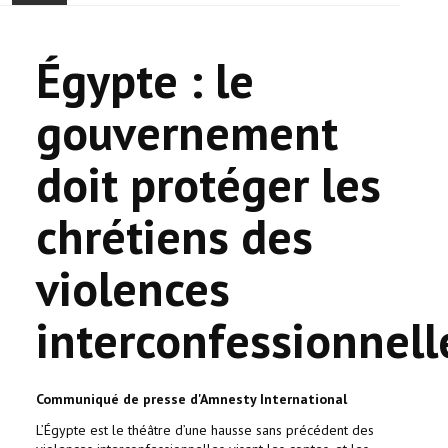
ONTHAAL
Égypte : le
ACTUALITEIT
gouvernement
GEMEENSCHAP
doit protéger les
EVENTS
chrétiens des
🔔 VERKIEZINGEN 2026 🗳️
violences
KERK
interconfessionnell
HAY DOUN
VERENIGINGEN
Communiqué de presse d'Amnesty International
CONTACT
L’Égypte est le théâtre d’une hausse sans précédent des