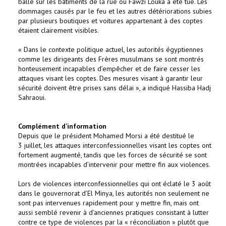
balle sur les bâtiments de la rue où Fawzi Louka a été tué. Les
dommages causés par le feu et les autres détériorations subies
par plusieurs boutiques et voitures appartenant à des coptes
étaient clairement visibles.
« Dans le contexte politique actuel, les autorités égyptiennes
comme les dirigeants des Frères musulmans se sont montrés
honteusement incapables d’empêcher et de faire cesser les
attaques visant les coptes. Des mesures visant à garantir leur
sécurité doivent être prises sans délai », a indiqué Hassiba Hadj
Sahraoui.
Complément d’information
Depuis que le président Mohamed Morsi a été destitué le
3 juillet, les attaques interconfessionnelles visant les coptes ont
fortement augmenté, tandis que les forces de sécurité se sont
montrées incapables d’intervenir pour mettre fin aux violences.
Lors de violences interconfessionnelles qui ont éclaté le 3 août
dans le gouvernorat d’El Minya, les autorités non seulement ne
sont pas intervenues rapidement pour y mettre fin, mais ont
aussi semblé revenir à d’anciennes pratiques consistant à lutter
contre ce type de violences par la « réconciliation » plutôt que