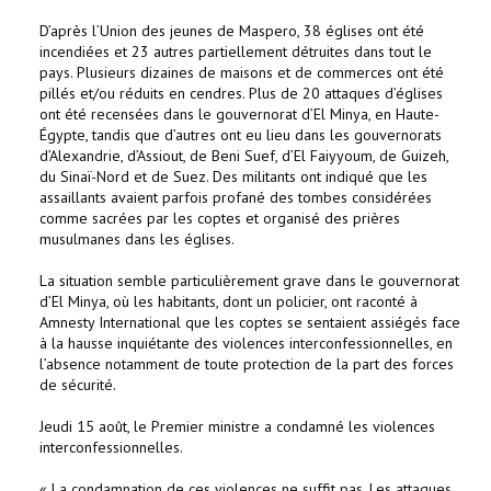
D’après l’Union des jeunes de Maspero, 38 églises ont été
incendiées et 23 autres partiellement détruites dans tout le
pays. Plusieurs dizaines de maisons et de commerces ont été
pillés et/ou réduits en cendres. Plus de 20 attaques d’églises
ont été recensées dans le gouvernorat d’El Minya, en Haute-
Égypte, tandis que d’autres ont eu lieu dans les gouvernorats
d’Alexandrie, d’Assiout, de Beni Suef, d’El Faiyyoum, de Guizeh,
du Sinaï-Nord et de Suez. Des militants ont indiqué que les
assaillants avaient parfois profané des tombes considérées
comme sacrées par les coptes et organisé des prières
musulmanes dans les églises.
La situation semble particulièrement grave dans le gouvernorat
d’El Minya, où les habitants, dont un policier, ont raconté à
Amnesty International que les coptes se sentaient assiégés face
à la hausse inquiétante des violences interconfessionnelles, en
l’absence notamment de toute protection de la part des forces
de sécurité.
Jeudi 15 août, le Premier ministre a condamné les violences
interconfessionnelles.
« La condamnation de ces violences ne suffit pas. Les attaques