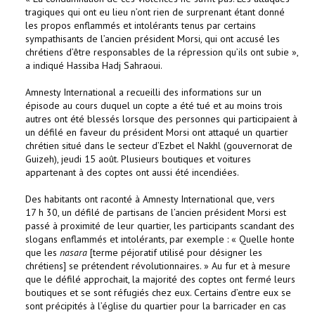
tragiques qui ont eu lieu n’ont rien de surprenant étant donné
les propos enflammés et intolérants tenus par certains
sympathisants de l’ancien président Morsi, qui ont accusé les
chrétiens d’être responsables de la répression qu’ils ont subie »,
a indiqué Hassiba Hadj Sahraoui.
Amnesty International a recueilli des informations sur un
épisode au cours duquel un copte a été tué et au moins trois
autres ont été blessés lorsque des personnes qui participaient à
un défilé en faveur du président Morsi ont attaqué un quartier
chrétien situé dans le secteur d’Ezbet el Nakhl (gouvernorat de
Guizeh), jeudi 15 août. Plusieurs boutiques et voitures
appartenant à des coptes ont aussi été incendiées.
Des habitants ont raconté à Amnesty International que, vers
17 h 30, un défilé de partisans de l’ancien président Morsi est
passé à proximité de leur quartier, les participants scandant des
slogans enflammés et intolérants, par exemple : « Quelle honte
que les
nasara
[terme péjoratif utilisé pour désigner les
chrétiens] se prétendent révolutionnaires. » Au fur et à mesure
que le défilé approchait, la majorité des coptes ont fermé leurs
boutiques et se sont réfugiés chez eux. Certains d’entre eux se
sont précipités à l’église du quartier pour la barricader en cas