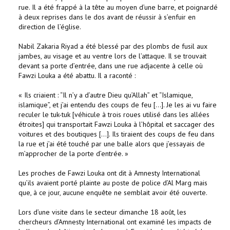
rue. Il a été frappé à la tête au moyen d’une barre, et poignardé
à deux reprises dans le dos avant de réussir à s’enfuir en
direction de l’église.
Nabil Zakaria Riyad a été blessé par des plombs de fusil aux
jambes, au visage et au ventre lors de l’attaque. Il se trouvait
devant sa porte d’entrée, dans une rue adjacente à celle où
Fawzi Louka a été abattu. Il a raconté :
« Ils criaient : “Il n’y a d’autre Dieu qu’Allah” et “Islamique,
islamique”, et j’ai entendu des coups de feu […]. Je les ai vu faire
reculer le tuk-tuk [véhicule à trois roues utilisé dans les allées
étroites] qui transportait Fawzi Louka à l’hôpital et saccager des
voitures et des boutiques […]. Ils tiraient des coups de feu dans
la rue et j’ai été touché par une balle alors que j’essayais de
m’approcher de la porte d’entrée. »
Les proches de Fawzi Louka ont dit à Amnesty International
qu’ils avaient porté plainte au poste de police d’Al Marg mais
que, à ce jour, aucune enquête ne semblait avoir été ouverte.
Lors d’une visite dans le secteur dimanche 18 août, les
chercheurs d’Amnesty International ont examiné les impacts de