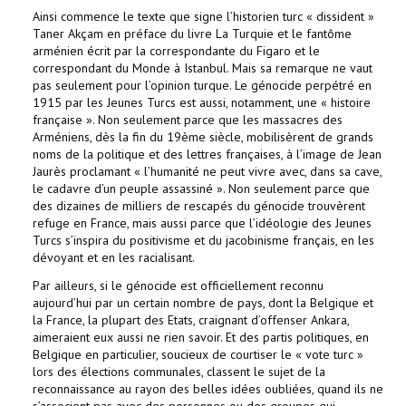
Ainsi commence le texte que signe l’historien turc « dissident »
Taner Akçam en préface du livre La Turquie et le fantôme
arménien écrit par la correspondante du Figaro et le
correspondant du Monde à Istanbul. Mais sa remarque ne vaut
pas seulement pour l’opinion turque. Le génocide perpétré en
1915 par les Jeunes Turcs est aussi, notamment, une « histoire
française ». Non seulement parce que les massacres des
Arméniens, dès la fin du 19ème siècle, mobilisèrent de grands
noms de la politique et des lettres françaises, à l’image de Jean
Jaurès proclamant « l’humanité ne peut vivre avec, dans sa cave,
le cadavre d’un peuple assassiné ». Non seulement parce que
des dizaines de milliers de rescapés du génocide trouvèrent
refuge en France, mais aussi parce que l’idéologie des Jeunes
Turcs s’inspira du positivisme et du jacobinisme français, en les
dévoyant et en les racialisant.
Par ailleurs, si le génocide est officiellement reconnu
aujourd’hui par un certain nombre de pays, dont la Belgique et
la France, la plupart des Etats, craignant d’offenser Ankara,
aimeraient eux aussi ne rien savoir. Et des partis politiques, en
Belgique en particulier, soucieux de courtiser le « vote turc »
lors des élections communales, classent le sujet de la
reconnaissance au rayon des belles idées oubliées, quand ils ne