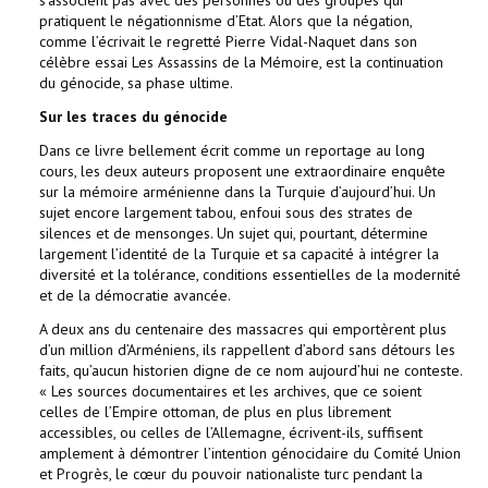
s’associent pas avec des personnes ou des groupes qui
pratiquent le négationnisme d’Etat. Alors que la négation,
comme l’écrivait le regretté Pierre Vidal-Naquet dans son
célèbre essai Les Assassins de la Mémoire, est la continuation
du génocide, sa phase ultime.
Sur les traces du génocide
Dans ce livre bellement écrit comme un reportage au long
cours, les deux auteurs proposent une extraordinaire enquête
sur la mémoire arménienne dans la Turquie d’aujourd’hui. Un
sujet encore largement tabou, enfoui sous des strates de
silences et de mensonges. Un sujet qui, pourtant, détermine
largement l’identité de la Turquie et sa capacité à intégrer la
diversité et la tolérance, conditions essentielles de la modernité
et de la démocratie avancée.
A deux ans du centenaire des massacres qui emportèrent plus
d’un million d’Arméniens, ils rappellent d’abord sans détours les
faits, qu’aucun historien digne de ce nom aujourd’hui ne conteste.
« Les sources documentaires et les archives, que ce soient
celles de l’Empire ottoman, de plus en plus librement
accessibles, ou celles de l’Allemagne, écrivent-ils, suffisent
amplement à démontrer l’intention génocidaire du Comité Union
et Progrès, le cœur du pouvoir nationaliste turc pendant la