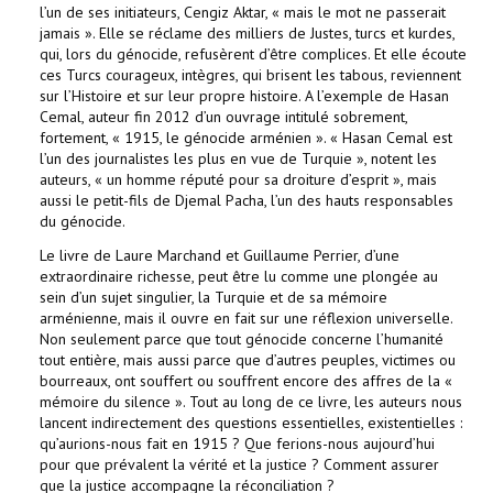
l’un de ses initiateurs, Cengiz Aktar, « mais le mot ne passerait
jamais ». Elle se réclame des milliers de Justes, turcs et kurdes,
qui, lors du génocide, refusèrent d’être complices. Et elle écoute
ces Turcs courageux, intègres, qui brisent les tabous, reviennent
sur l’Histoire et sur leur propre histoire. A l’exemple de Hasan
Cemal, auteur fin 2012 d’un ouvrage intitulé sobrement,
fortement, « 1915, le génocide arménien ». « Hasan Cemal est
l’un des journalistes les plus en vue de Turquie », notent les
auteurs, « un homme réputé pour sa droiture d’esprit », mais
aussi le petit-fils de Djemal Pacha, l’un des hauts responsables
du génocide.
Le livre de Laure Marchand et Guillaume Perrier, d’une
extraordinaire richesse, peut être lu comme une plongée au
sein d’un sujet singulier, la Turquie et de sa mémoire
arménienne, mais il ouvre en fait sur une réflexion universelle.
Non seulement parce que tout génocide concerne l’humanité
tout entière, mais aussi parce que d’autres peuples, victimes ou
bourreaux, ont souffert ou souffrent encore des affres de la «
mémoire du silence ». Tout au long de ce livre, les auteurs nous
lancent indirectement des questions essentielles, existentielles :
qu’aurions-nous fait en 1915 ? Que ferions-nous aujourd’hui
pour que prévalent la vérité et la justice ? Comment assurer
que la justice accompagne la réconciliation ?