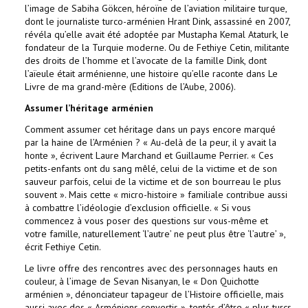
l’image de Sabiha Gökcen, héroïne de l’aviation militaire turque,
dont le journaliste turco-arménien Hrant Dink, assassiné en 2007,
révéla qu’elle avait été adoptée par Mustapha Kemal Ataturk, le
fondateur de la Turquie moderne. Ou de Fethiye Cetin, militante
des droits de l’homme et l’avocate de la famille Dink, dont
l’aïeule était arménienne, une histoire qu’elle raconte dans Le
Livre de ma grand-mère (Editions de l’Aube, 2006).
Assumer l’héritage arménien
Comment assumer cet héritage dans un pays encore marqué
par la haine de l’Arménien ? « Au-delà de la peur, il y avait la
honte », écrivent Laure Marchand et Guillaume Perrier. « Ces
petits-enfants ont du sang mêlé, celui de la victime et de son
sauveur parfois, celui de la victime et de son bourreau le plus
souvent ». Mais cette « micro-histoire » familiale contribue aussi
à combattre l’idéologie d’exclusion officielle. « Si vous
commencez à vous poser des questions sur vous-même et
votre famille, naturellement ‘l’autre’ ne peut plus être ‘l’autre’ »,
écrit Fethiye Cetin.
Le livre offre des rencontres avec des personnages hauts en
couleur, à l’image de Sevan Nisanyan, le « Don Quichotte
arménien », dénonciateur tapageur de l’Histoire officielle, mais
aussi avec des « Arméniens convertis », tentés d’être « plus turcs