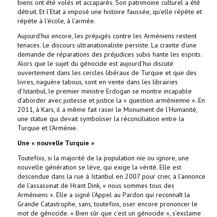
biens ont été volés et accaparés. Son patrimoine culturel a été
détruit. Et l’Etat a imposé une histoire faussée, qu’elle répète et
répète à l’école, à l’armée.
Aujourd’hui encore, les préjugés contre les Arméniens restent
tenaces. Le discours ultranationaliste persiste. La crainte d’une
demande de réparations des préjudices subis hante les esprits.
Alors que le sujet du génocide est aujourd’hui discuté
ouvertement dans les cercles libéraux de Turquie et que des
livres, naguère tabous, sont en vente dans les librairies
d’Istanbul, le premier ministre Erdogan se montre incapable
d’aborder avec justesse et justice la « question arménienne ». En
2011, à Kars, il a même fait raser le Monument de l’Humanité,
une statue qui devait symboliser la réconciliation entre la
Turquie et l’Arménie.
Une « nouvelle Turquie »
Toutefois, si la majorité de la population nie ou ignore, une
nouvelle génération se lève, qui exige la vérité. Elle est
descendue dans la rue à Istanbul en 2007 pour crier, à l’annonce
de l’assassinat de Hrant Dink, « nous sommes tous des
Arméniens ». Elle a signé l’Appel au Pardon qui reconnaît la
Grande Catastrophe, sans, toutefois, oser encore prononcer le
mot de génocide. « Bien sûr que c’est un génocide », s’exclame