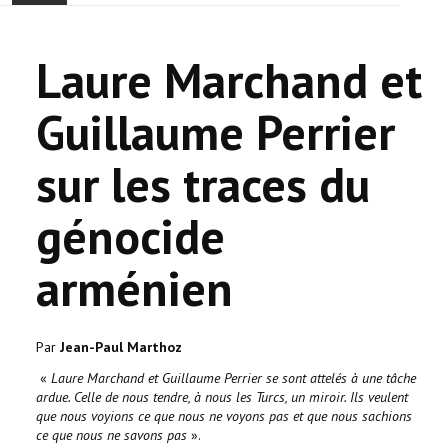
ONTHAAL
Laure Marchand et
ACTUALITEIT
Guillaume Perrier
GEMEENSCHAP
sur les traces du
EVENTS
génocide
🔔 VERKIEZINGEN 2026 🗳️
arménien
KERK
HAY DOUN
Par
Jean-Paul Marthoz
«
Laure Marchand et Guillaume Perrier se sont attelés à une tâche
VERENIGINGEN
ardue. Celle de nous tendre, à nous les Turcs, un miroir. Ils veulent
que nous voyions ce que nous ne voyons pas et que nous sachions
CONTACT
ce que nous ne savons pas
».