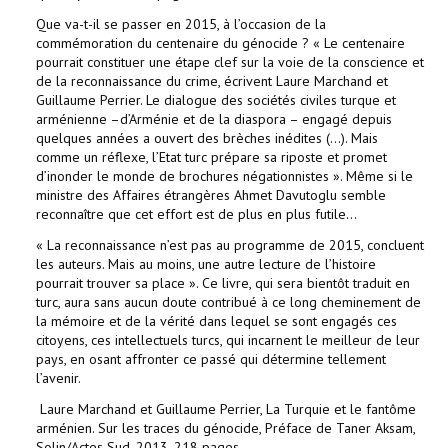
Que va-t-il se passer en 2015, à l’occasion de la
commémoration du centenaire du génocide ? « Le centenaire
pourrait constituer une étape clef sur la voie de la conscience et
de la reconnaissance du crime, écrivent Laure Marchand et
Guillaume Perrier. Le dialogue des sociétés civiles turque et
arménienne –d’Arménie et de la diaspora – engagé depuis
quelques années a ouvert des brèches inédites (…). Mais
comme un réflexe, l’Etat turc prépare sa riposte et promet
d’inonder le monde de brochures négationnistes ». Même si le
ministre des Affaires étrangères Ahmet Davutoglu semble
reconnaître que cet effort est de plus en plus futile…
« La reconnaissance n’est pas au programme de 2015, concluent
les auteurs. Mais au moins, une autre lecture de l’histoire
pourrait trouver sa place ». Ce livre, qui sera bientôt traduit en
turc, aura sans aucun doute contribué à ce long cheminement de
la mémoire et de la vérité dans lequel se sont engagés ces
citoyens, ces intellectuels turcs, qui incarnent le meilleur de leur
pays, en osant affronter ce passé qui détermine tellement
l’avenir.
Laure Marchand et Guillaume Perrier, La Turquie et le fantôme
arménien. Sur les traces du génocide, Préface de Taner Aksam,
Solin/Actes Sud, 2013, 218 pages.