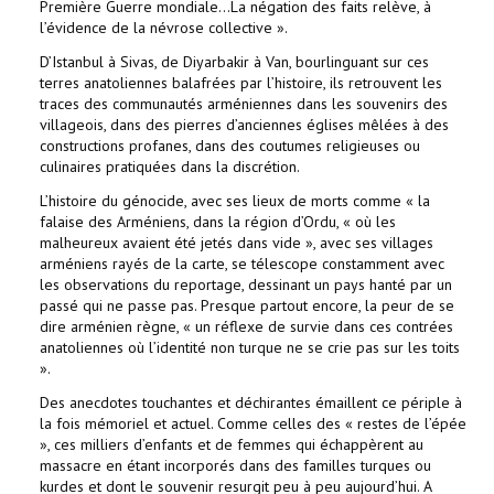
Première Guerre mondiale…La négation des faits relève, à
l’évidence de la névrose collective ».
D’Istanbul à Sivas, de Diyarbakir à Van, bourlinguant sur ces
terres anatoliennes balafrées par l’histoire, ils retrouvent les
traces des communautés arméniennes dans les souvenirs des
villageois, dans des pierres d’anciennes églises mêlées à des
constructions profanes, dans des coutumes religieuses ou
culinaires pratiquées dans la discrétion.
L’histoire du génocide, avec ses lieux de morts comme « la
falaise des Arméniens, dans la région d’Ordu, « où les
malheureux avaient été jetés dans vide », avec ses villages
arméniens rayés de la carte, se télescope constamment avec
les observations du reportage, dessinant un pays hanté par un
passé qui ne passe pas. Presque partout encore, la peur de se
dire arménien règne, « un réflexe de survie dans ces contrées
anatoliennes où l’identité non turque ne se crie pas sur les toits
».
Des anecdotes touchantes et déchirantes émaillent ce périple à
la fois mémoriel et actuel. Comme celles des « restes de l’épée
», ces milliers d’enfants et de femmes qui échappèrent au
massacre en étant incorporés dans des familles turques ou
kurdes et dont le souvenir resurgit peu à peu aujourd’hui. A