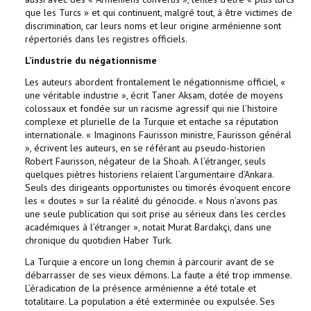
que les Turcs » et qui continuent, malgré tout, à être victimes de
discrimination, car leurs noms et leur origine arménienne sont
répertoriés dans les registres officiels.
L’industrie du négationnisme
Les auteurs abordent frontalement le négationnisme officiel, «
une véritable industrie », écrit Taner Aksam, dotée de moyens
colossaux et fondée sur un racisme agressif qui nie l’histoire
complexe et plurielle de la Turquie et entache sa réputation
internationale. « Imaginons Faurisson ministre, Faurisson général
», écrivent les auteurs, en se référant au pseudo-historien
Robert Faurisson, négateur de la Shoah. A l’étranger, seuls
quelques piètres historiens relaient l’argumentaire d’Ankara.
Seuls des dirigeants opportunistes ou timorés évoquent encore
les « doutes » sur la réalité du génocide. « Nous n’avons pas
une seule publication qui soit prise au sérieux dans les cercles
académiques à l’étranger », notait Murat Bardakçi, dans une
chronique du quotidien Haber Turk.
La Turquie a encore un long chemin à parcourir avant de se
débarrasser de ses vieux démons. La faute a été trop immense.
L’éradication de la présence arménienne a été totale et
totalitaire. La population a été exterminée ou expulsée. Ses