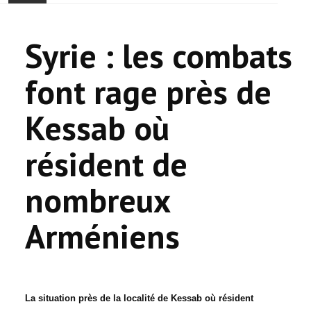
ONTHAAL
Syrie : les combats
ACTUALITEIT
font rage près de
GEMEENSCHAP
Kessab où
EVENTS
résident de
🔔 VERKIEZINGEN 2026 🗳️
nombreux
KERK
Arméniens
HAY DOUN
VERENIGINGEN
CONTACT
La situation près de la localité de Kessab où résident