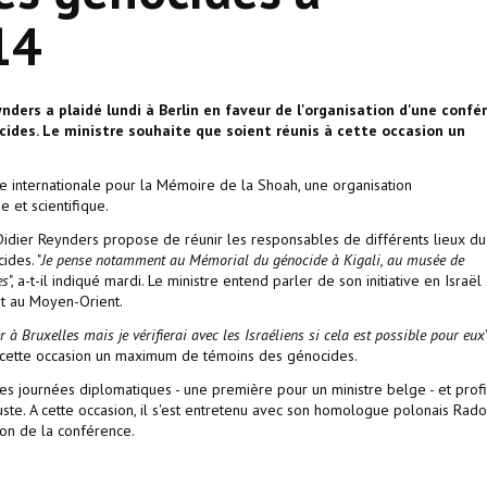
14
nders a plaidé lundi à Berlin en faveur de l'organisation d'une confé
cides. Le ministre souhaite que soient réunis à cette occasion un
e internationale pour la Mémoire de la Shoah, une organisation
 et scientifique.
 Didier Reynders propose de réunir les responsables de différents lieux du
ides. "
Je pense notamment au Mémorial du génocide à Kigali, au musée de
es
", a-t-il indiqué mardi. Le ministre entend parler de son initiative en Israël
t au Moyen-Orient.
 à Bruxelles mais je vérifierai avec les Israéliens si cela est possible pour eux
 à cette occasion un maximum de témoins des génocides.
 les journées diplomatiques - une première pour un ministre belge - et prof
uste. A cette occasion, il s'est entretenu avec son homologue polonais Rad
tion de la conférence.