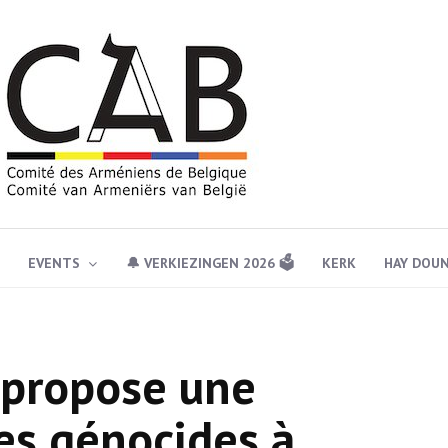
EVENTS
🔔 VERKIEZINGEN 2026 🗳️
KERK
HAY DOU
 propose une
es génocides à