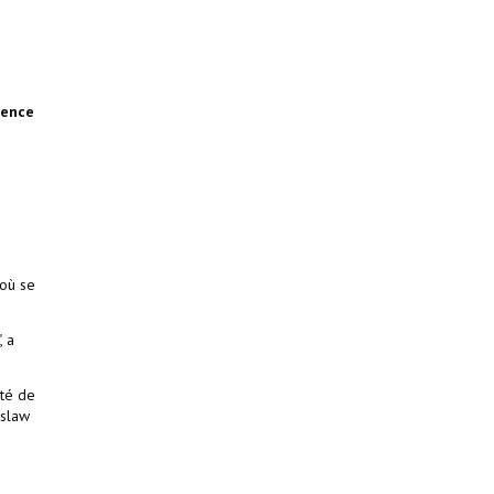
rence
 où se
", a
ité de
oslaw