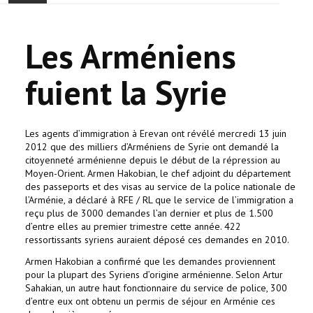
ONTHAAL
Les Arméniens
ACTUALITEIT
fuient la Syrie
GEMEENSCHAP
EVENTS
Les agents d’immigration à Erevan ont révélé mercredi 13 juin
2012 que des milliers d’Arméniens de Syrie ont demandé la
citoyenneté arménienne depuis le début de la répression au
🔔 VERKIEZINGEN 2026 🗳️
Moyen-Orient. Armen Hakobian, le chef adjoint du département
des passeports et des visas au service de la police nationale de
KERK
l’Arménie, a déclaré à RFE / RL que le service de l’immigration a
reçu plus de 3000 demandes l’an dernier et plus de 1.500
d’entre elles au premier trimestre cette année. 422
HAY DOUN
ressortissants syriens auraient déposé ces demandes en 2010.
Armen Hakobian a confirmé que les demandes proviennent
VERENIGINGEN
pour la plupart des Syriens d’origine arménienne. Selon Artur
Sahakian, un autre haut fonctionnaire du service de police, 300
CONTACT
d’entre eux ont obtenu un permis de séjour en Arménie ces