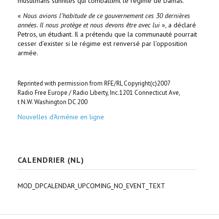
musulmans sunnites qui combattent le régime de Damas.
«
Nous avions l’habitude de ce gouvernement ces 30 dernières
années. Il nous protège et nous devons être avec lui
», a déclaré
Petros, un étudiant. Il a prétendu que la communauté pourrait
cesser d’exister si le régime est renversé par l’opposition
armée.
Reprinted with permission from RFE/RL Copyright(c)2007
Radio Free Europe / Radio Liberty, Inc.1201 Connecticut Ave,
t N.W. Washington DC 200
Nouvelles d'Arménie en ligne
CALENDRIER (NL)
MOD_DPCALENDAR_UPCOMING_NO_EVENT_TEXT