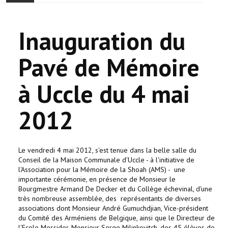
ONTHAAL
Inauguration du
ACTUALITEIT
Pavé de Mémoire
GEMEENSCHAP
à Uccle du 4 mai
EVENTS
2012
🔔 VERKIEZINGEN 2026 🗳️
KERK
Le vendredi 4 mai 2012, s'est tenue dans la belle salle du
Conseil de la Maison Communale d'Uccle - à l'initiative de
HAY DOUN
l'Association pour la Mémoire de la Shoah (AMS) -
une
importante cérémonie, en présence de Monsieur le
Bourgmestre Armand De Decker et du Collège échevinal, d'une
VERENIGINGEN
très nombreuse assemblée, des
représentants de diverses
associations dont Monsieur André Gumuchdjian, Vice-président
du Comité des Arméniens de Belgique, ainsi que le Directeur de
CONTACT
l'Ecole Messidor, Monsieur Serge Milinkovitch, des 45 élèves de