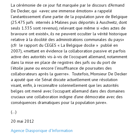
La cérémonie de ce jour fut marquée par le discours d'Armand
De Decker, qui
«avec une immense émotion» a rappelé
l’anéantissement d’une partie de la population juive de Belgique
(25.475 juifs
internés à Malines puis déportés à Auschwitz, dont
seuls 1.335 sont revenus), relevant que même si «des actes de
bravoure ont existé», ils ne peuvent occulter la vérité historique
relative à la docilité des administrations communales du pays»
(cfr
le rapport du CEGES « La Belgique docile »
publié en
2007), «mettant en évidence la collaboration passive et parfois
active des autorités vis-à-vis de l’occupant allemand, notamment
dans la mise en place de registres des juifs ou du port de
l’étoile jaune ou encore l’insuffisance de poursuites des
collaborateurs après la guerre».
Toutefois, Monsieur De Decker
a ajouté que «le Sénat discute actuellement une résolution
visant, enfin, à reconnaître solennellement que les autorités
belges ont mené avec l’occupant allemand dans des domaines
cruciaux une collaboration indigne d’une démocratie avec des
conséquences dramatiques pour la population juive».
(...)
20 mai 2012
Agence Diasporique d'Information