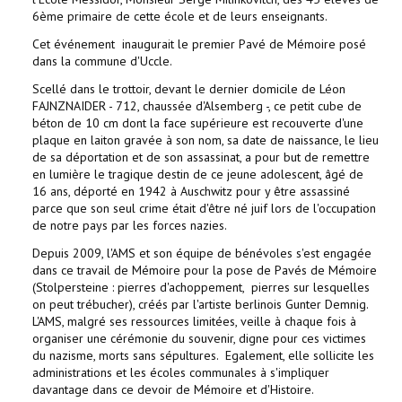
6ème primaire de cette école et de leurs enseignants.
Cet événement
inaugurait le premier Pavé de Mémoire posé
dans la commune d'Uccle.
Scellé dans le trottoir, devant le dernier domicile de Léon
FAJNZNAIDER - 712, chaussée d'Alsemberg -, ce petit cube de
béton de 10 cm dont la face supérieure est recouverte d'une
plaque en laiton gravée à son nom, sa date de naissance, le lieu
de sa déportation et de son assassinat, a pour but de remettre
en lumière le tragique destin de ce jeune adolescent, âgé de
16 ans, déporté en 1942 à Auschwitz pour y être assassiné
parce que son seul crime était d'être né juif lors de l'occupation
de notre pays par les forces nazies.
Depuis 2009, l'AMS et son équipe de bénévoles s'est engagée
dans ce travail de Mémoire pour la pose de Pavés de Mémoire
(Stolpersteine : pierres d'achoppement,
pierres sur lesquelles
on peut trébucher), créés par l'artiste berlinois Gunter Demnig.
L'AMS, malgré ses ressources limitées, veille à chaque fois à
organiser une cérémonie du souvenir, digne pour ces victimes
du nazisme, morts sans sépultures.
Egalement, elle sollicite les
administrations et les écoles communales à s'impliquer
davantage dans ce devoir de Mémoire et d'Histoire.