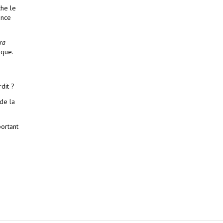
che le
ance
ra
rque.
dit ?
de la
ortant