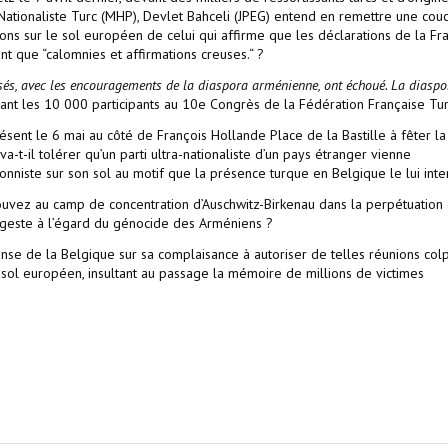
Nationaliste Turc (MHP), Devlet Bahceli (JPEG) entend en remettre une cou
ons sur le sol européen de celui qui affirme que les déclarations de la Fr
t que “calomnies et affirmations creuses.“ ?
sés, avec les encouragements de la diaspora arménienne, ont échoué. La diaspo
devant les 10 000 participants au 10e Congrès de la Fédération Française Tu
ésent le 6 mai au côté de François Hollande Place de la Bastille à fêter la
 va-t-il tolérer qu’un parti ultra-nationaliste d’un pays étranger vienne
nniste sur son sol au motif que la présence turque en Belgique le lui inter
rouvez au camp de concentration d’Auschwitz-Birkenau dans la perpétuation 
geste à l’égard du génocide des Arméniens ?
se de la Belgique sur sa complaisance à autoriser de telles réunions colp
e sol européen, insultant au passage la mémoire de millions de victimes