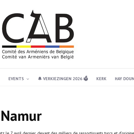
EVENTS
🔔 VERKIEZINGEN 2026 🗳️
KERK
HAY DOU
à Namur
 le 7 avril dernier, devant des milliers de ressortissants turcs et d’origin