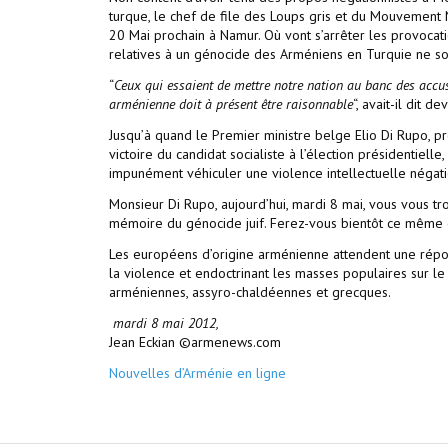
turque, le chef de file des Loups gris et du Mouvement 
20 Mai prochain à Namur. Où vont s’arrêter les provocati
relatives à un génocide des Arméniens en Turquie ne son
“
Ceux qui essaient de mettre notre nation au banc des accu
arménienne doit à présent être raisonnable
“, avait-il dit 
Jusqu’à quand le Premier ministre belge Elio Di Rupo, pr
victoire du candidat socialiste à l’élection présidentielle,
impunément véhiculer une violence intellectuelle négatio
Monsieur Di Rupo, aujourd’hui, mardi 8 mai, vous vous t
mémoire du génocide juif. Ferez-vous bientôt ce même 
Les européens d’origine arménienne attendent une répon
la violence et endoctrinant les masses populaires sur l
arméniennes, assyro-chaldéennes et grecques.
mardi 8 mai 2012,
Jean Eckian ©armenews.com
Nouvelles d’Arménie en ligne