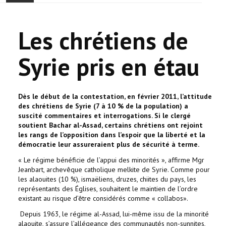
ONTHAAL
Les chrétiens de
ACTUALITEIT
Syrie pris en étau
GEMEENSCHAP
EVENTS
Dès le début de la contestation, en février 2011, l’attitude
des chrétiens de Syrie (7 à 10 % de la population) a
suscité commentaires et interrogations. Si le clergé
🔔 VERKIEZINGEN 2026 🗳️
soutient Bachar al-Assad, certains chrétiens ont rejoint
les rangs de l’opposition dans l’espoir que la liberté et la
KERK
démocratie leur assureraient plus de sécurité à terme.
« Le régime bénéficie de l’appui des minorités », affirme Mgr
HAY DOUN
Jeanbart, archevêque catholique melkite de Syrie. Comme pour
les alaouites (10 %), ismaëliens, druzes, chiites du pays, les
représentants des Églises, souhaitent le maintien de l’ordre
VERENIGINGEN
existant au risque d’être considérés comme « collabos».
Depuis 1963, le régime al-Assad, lui-même issu de la minorité
CONTACT
alaouite, s’assure l’allégeance des communautés non-sunnites,