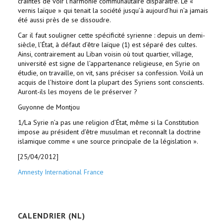
craintes de voir l’harmonie communautaire disparaître. Le «
vernis laïque » qui tenait la société jusqu’à aujourd’hui n’a jamais
été aussi près de se dissoudre.
Car il faut souligner cette spécificité syrienne : depuis un demi-
siècle, l’État, à défaut d’être laïque (1) est séparé des cultes.
Ainsi, contrairement au Liban voisin où tout quartier, village,
université est signe de l’appartenance religieuse, en Syrie on
étudie, on travaille, on vit, sans préciser sa confession. Voilà un
acquis de l’histoire dont la plupart des Syriens sont conscients.
Auront-ils les moyens de le préserver ?
Guyonne de Montjou
1/La Syrie n’a pas une religion d’État, même si la Constitution
impose au président d’être musulman et reconnaît la doctrine
islamique comme « une source principale de la législation ».
[25/04/2012]
Amnesty International France
CALENDRIER (NL)