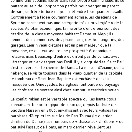
comme une aubaine. Isolés dans leur propre communauté, ils se
battent au sein de l’opposition parfois pour venger un parent
disparu, un frère torturé ou pour défendre leur quartier assailli.
Contrairement à l’idée couramment admise, les chrétiens de
Syrie ne constituent pas une catégorie très « privilégiée » de la
société. Au plan économique, la majorité d’entre eux sont des
citadins de la classe moyenne habitant Damas et Alep ; ils
tiennent des commerces, des pharmacies, des boulangeries, des
garages. Leur niveau d’études est un peu meilleur que la
moyenne, ce qui leur assure une prospérité économique
relative, mais beaucoup d’entre eux n’ont pas de contact avec
l’étranger et n’envisagent pas l’exil. Il y a vingt siècles, Saint Paul
s’est converti sur le chemin de Damas. La maison d’Ananie, qui l’a
hébergé, se visite toujours dans le vieux quartier de la capitale,
le tombeau de Saint Jean-Baptiste est enchâssé dans la
mosquée des Omeyyades, les églises font partie du paysage.
Les chrétiens se sentent ainsi chez eux sur le territoire syrien.
Le conflit irakien est le véritable spectre qui les hante : tous
connaissent le sort tragique de ceux qui, depuis la chute de
Saddam Hussein en 2003, envahissent avec leurs valises les
paroisses d’Alep et les ruelles de Bab Touma (le quartier
chrétien de Damas). Les rumeurs de « chasse aux chrétiens » qui
ont suivi l’assaut de Homs, en mars dernier, réveillent les