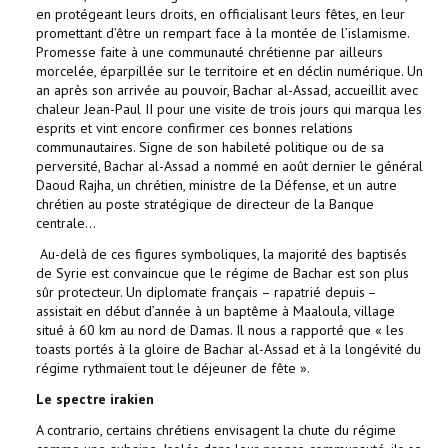
en protégeant leurs droits, en officialisant leurs fêtes, en leur
promettant d’être un rempart face à la montée de l’islamisme.
Promesse faite à une communauté chrétienne par ailleurs
morcelée, éparpillée sur le territoire et en déclin numérique. Un
an après son arrivée au pouvoir, Bachar al-Assad, accueillit avec
chaleur Jean-Paul II pour une visite de trois jours qui marqua les
esprits et vint encore confirmer ces bonnes relations
communautaires. Signe de son habileté politique ou de sa
perversité, Bachar al-Assad a nommé en août dernier le général
Daoud Rajha, un chrétien, ministre de la Défense, et un autre
chrétien au poste stratégique de directeur de la Banque
centrale…
Au-delà de ces figures symboliques, la majorité des baptisés
de Syrie est convaincue que le régime de Bachar est son plus
sûr protecteur. Un diplomate français – rapatrié depuis –
assistait en début d’année à un baptême à Maaloula, village
situé à 60 km au nord de Damas. Il nous a rapporté que « les
toasts portés à la gloire de Bachar al-Assad et à la longévité du
régime rythmaient tout le déjeuner de fête ».
Le spectre irakien
A contrario, certains chrétiens envisagent la chute du régime