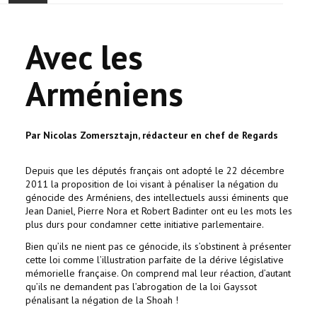
ONTHAAL
Avec les
ACTUALITEIT
Arméniens
GEMEENSCHAP
EVENTS
Par Nicolas Zomersztajn, rédacteur en chef de Regards
🔔 VERKIEZINGEN 2026 🗳️
Depuis que les députés français ont adopté le 22 décembre
2011 la proposition de loi visant à pénaliser la négation du
génocide des Arméniens, des intellectuels aussi éminents que
KERK
Jean Daniel, Pierre Nora et Robert Badinter ont eu les mots les
plus durs pour condamner cette initiative parlementaire.
HAY DOUN
Bien qu’ils ne nient pas ce génocide, ils s’obstinent à présenter
cette loi comme l’illustration parfaite de la dérive législative
VERENIGINGEN
mémorielle française. On comprend mal leur réaction, d’autant
qu’ils ne demandent pas l’abrogation de la loi Gayssot
pénalisant la négation de la Shoah !
CONTACT