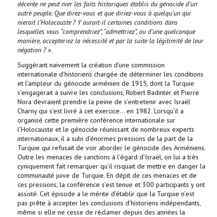
décente ne peut nier les faits historiques établis du génocide d’un
autre peuple. Que direz-vous et que diriez-vous à quelqu’un qui
nierait l’Holocauste ? Y aurait-il certaines conditions dans
lesquelles vous “comprendriez”, “admettriez”, ou d’une quelconque
manière, accepteriez la nécessité et par la suite la légitimité de leur
négation ?
».
Suggérant naïvement la création d’une commission
internationale d’historiens chargée de déterminer les conditions
et l’ampleur du génocide arménien de 1915, dont la Turquie
s’engagerait à suivre les conclusions, Robert Badinter et Pierre
Nora devraient prendre la peine de s’entretenir avec Israël
Charny qui s’est livré à cet exercice… en 1982. Lorsqu’il a
organisé cette première conférence internationale sur
l’Holocauste et le génocide réunissant de nombreux experts
internationaux, il a subi d’énormes pressions de la part de la
Turquie qui refusait de voir aborder le génocide des Arméniens.
Outre les menaces de sanctions à l’égard d’Israël, on lui a très
cyniquement fait remarquer qu’il risquait de mettre en danger la
communauté juive de Turquie. En dépit de ces menaces et de
ces pressions, la conférence s’est tenue et 300 participants y ont
assisté. Cet épisode a le mérite d’établir que la Turquie n’est
pas prête à accepter les conclusions d’historiens indépendants,
même si elle ne cesse de réclamer depuis des années la