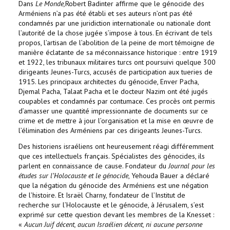
Dans
Le Monde,
Robert Badinter affirme que le génocide des
Arméniens n’a pas été établi et ses auteurs n’ont pas été
condamnés par une juridiction internationale ou nationale dont
l’autorité de la chose jugée s’impose à tous. En écrivant de tels
propos, l’artisan de l’abolition de la peine de mort témoigne de
manière éclatante de sa méconnaissance historique : entre 1919
et 1922, les tribunaux militaires turcs ont poursuivi quelque 300
dirigeants Jeunes-Turcs, accusés de participation aux tueries de
1915. Les principaux architectes du génocide, Enver Pacha,
Djemal Pacha, Talaat Pacha et le docteur Nazim ont été jugés
coupables et condamnés par contumace. Ces procès ont permis
d’amasser une quantité impressionnante de documents sur ce
crime et de mettre à jour l’organisation et la mise en œuvre de
l’élimination des Arméniens par ces dirigeants Jeunes-Turcs.
Des historiens israéliens ont heureusement réagi différemment
que ces intellectuels français. Spécialistes des génocides, ils
parlent en connaissance de cause. Fondateur du
Journal pour les
études sur l’Holocauste
et le génocide
, Yehouda Bauer a déclaré
que la négation du génocide des Arméniens est une négation
de l’histoire. Et Israël Charny, fondateur de l’Institut de
recherche sur l’Holocauste et le génocide, à Jérusalem, s’est
exprimé sur cette question devant les membres de la Knesset :
«
Aucun Juif décent, aucun Israélien décent, ni aucune personne