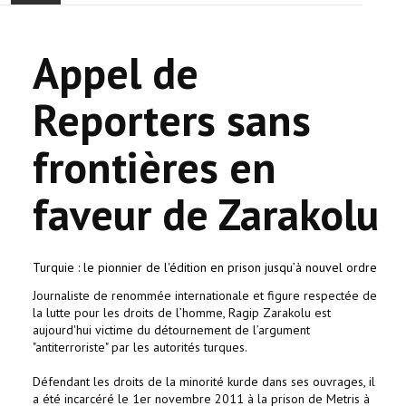
ONTHAAL
Appel de
ACTUALITEIT
Reporters sans
GEMEENSCHAP
frontières en
EVENTS
faveur de Zarakolu
🔔 VERKIEZINGEN 2026 🗳️
KERK
Turquie : le pionnier de l'édition en prison jusqu’à nouvel ordre
Journaliste de renommée internationale et figure respectée de
HAY DOUN
la lutte pour les droits de l’homme, Ragip Zarakolu est
aujourd'hui victime du détournement de l’argument
VERENIGINGEN
"antiterroriste" par les autorités turques.
Défendant les droits de la minorité kurde dans ses ouvrages, il
CONTACT
a été incarcéré le 1er novembre 2011 à la prison de Metris à