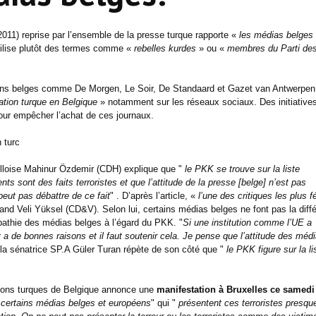
11) reprise par l’ensemble de la presse turque rapporte «
les médias belges
tilise plutôt des termes comme «
rebelles kurdes
» ou «
membres du Parti de
idiens belges comme De Morgen, Le Soir, De Standaard et Gazet van Antwerpen
ation turque en Belgique
» notamment sur les réseaux sociaux. Des initiative
ur empêcher l’achat de ces journaux.
 turc
xelloise Mahinur Özdemir (CDH) explique que "
le PKK se trouve sur la liste
s sont des faits terroristes et que l’attitude de la presse [belge] n’est pas
peut pas débattre de ce fait
" . D’après l’article, «
l’une des critiques les plus 
nd Veli Yüksel (CD&V). Selon lui, certains médias belges ne font pas la diff
ympathie des médias belges à l’égard du PKK. "
Si une institution comme l’UE a
 a de bonnes raisons et il faut soutenir cela. Je pense que l’attitude des méd
, la sénatrice SP.A Güler Turan répète de son côté que "
le PKK figure sur la l
ions turques de Belgique annonce une
manifestation à Bruxelles ce samedi
 certains médias belges et européens
" qui "
présentent ces terroristes presqu