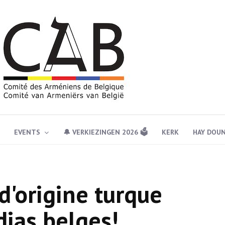
EVENTS
🔔 VERKIEZINGEN 2026 🗳️
KERK
HAY DOU
d'origine turque
dias belges!