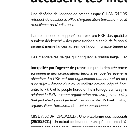
Une dépêche de l’agence de presse turque CIHAN (21/10/20
refusent de qualifier le PKK d’organisation terroriste
» et u
travailleurs du Kurdistan
».
L’article critique le supposé parti pris pro-PKK des quot
auraient déclenché « d
es protestations au sein de la popul
seraient même lancés au sein de la communauté turque po
Des mandataires belges qui critiquent la presse belge… en
Interpellée par l’agence de presse turque, la députée bru
européenne des organisations terroristes, que les événement
objective. Le PKK est une organisation terroriste et on ne 
à ce sujet
» émane d’un ex-journaliste devenu député flama
entre le PKK et le peuple kurde et il s’interroge sur la s
désigné le PKK comme organisation terroriste, c’est qu’il y
[belges] n’est pas objective
" , explique Veli Yüksel. Enfin
organisations terroristes de l’Union européenne
" .
MISE A JOUR (26/10/2011) : Une plateforme des associat
(29/10/2011)
. Un extrait de leur communiqué s’en prend "
à