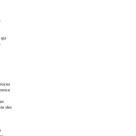
s
 qui
s
féroces
érence
ias
iste des
e