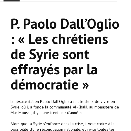
ONTHAAL
P. Paolo Dall’Oglio
ACTUALITEIT
: « Les chrétiens
GEMEENSCHAP
de Syrie sont
EVENTS
effrayés par la
🔔 VERKIEZINGEN 2026 🗳️
démocratie »
KERK
HAY DOUN
Le jésuite italien Paolo Dall’Oglio a fait le choix de vivre en
Syrie, où il a fondé la communauté Al-Khalil, au monastère de
VERENIGINGEN
Mar Moussa, il y a une trentaine d’années.
Alors que la Syrie s’enfonce dans la crise, il veut croire à la
CONTACT
possibilité d’une réconciliation nationale, et invite toutes les